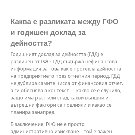
Каква е разликата между ГФО
и годишен доклад за
дейността?
Годишният доклад за дейността (ГДД) е
различен от ГФО. ГДД съдържа нефинансова
информация за това как е протекла дейността
на предприятието през отчетния период. ГДД
не дублира самите числа от финансовия отчет,
а ги обяснява в контекст — какво се е случило,
защо има ръст или спад, какви външни и
вътрешни фактори са повлияли и какво се
планира занапред.
В заключение, ГФО не е просто
административно изискване – той е важен