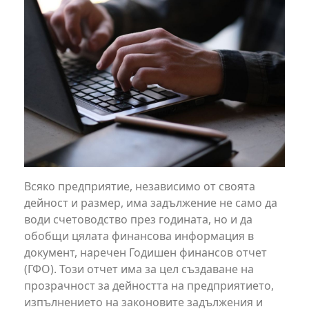
Всяко предприятие, независимо от своята
дейност и размер, има задължение не само да
води счетоводство през годината, но и да
обобщи цялата финансова информация в
документ, наречен Годишен финансов отчет
(ГФО). Този отчет има за цел създаване на
прозрачност за дейността на предприятието,
изпълнението на законовите задължения и