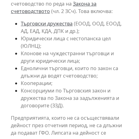
счетоводство по реда на
Закона за
счетоводството
(чл. 2 ЗСч). Това включва:
Търговски дружества
(ЕООД, ООД, ЕООД,
АД, ЕАД, КДА, ДПК и др.);
Юридически лица с нестопанска цел
(ЮЛНЦ);
Клонове на чуждестранни търговци и
други юридически лица;
Еднолични търговци, които по закон са
длъжни да водят счетоводство;
Кооперации;
Консорциуми по Търговския закон и
дружества по Закона за задълженията и
договорите (ЗЗД).
Предприятията, които не са осъществявали
дейност през отчетния период, не са длъжни
да подават ГФО. Липсата на дейност се