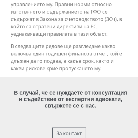
управлението му. Правни норми относно
изготвянето и съдържанието на ГФО се
съдържат в Закона за счетоводството (ЗСч), в
който са отразени директиви на ЕС,
уеднаквяващи правилата в тази област.
В следващите редове ще разгледаме какво
включва един годишен финансов отчет, кой е
длъжен да го подава, в какъв срок, както и
какви рискове крие пропускането му.
В случай, че се нуждаете от консултация
и съдействие от експертни адвокати,
свържете се с нас.
За контакт