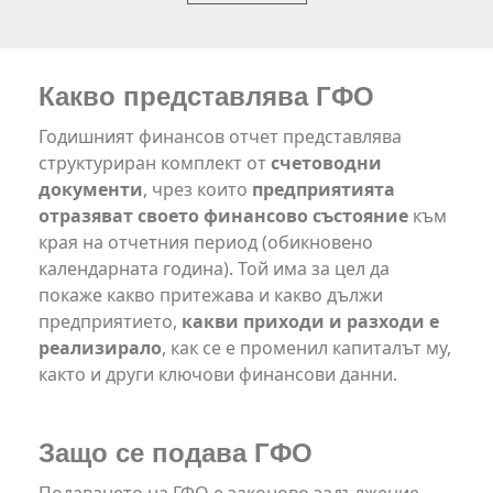
Какво представлява ГФО
Годишният финансов отчет представлява
структуриран комплект от
счетоводни
документи
, чрез които
предприятията
отразяват своето финансово състояние
към
края на отчетния период (обикновено
календарната година). Той има за цел да
покаже какво притежава и какво дължи
предприятието,
какви приходи и разходи е
реализирало
, как се е променил капиталът му,
както и други ключови финансови данни.
Защо се подава ГФО
Подаването на ГФО е законово задължение,