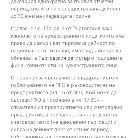
декларира еднократно за първия отчетен
период, в който не е осъществявана дейност,
до 30 юни на следващата година.
Съгласно чл. 17а, ал. 4 от Търговския закон
клоновете на чуждестранните лица, които имат
право да извършват търговска дейност по
националното си право, имат задължение да
обявяват в
Търговския регистър
и годишните
финансови отчети на чуждестранното лице.
Отговорен за съставянето, съдържанието и
публикуването на ГФО е ръководителят на
предприятието (чл. 16 от ЗСч). Кой може да
съставя ГФО е посочено в чл. 17 ЗСч –
служители на предприятието или счетоводни
предприятия, а при едностранно водене на
счетоводството (на еднолични търговци) и
липса на дейност през отчетния период
собственикът на предприятието също може да