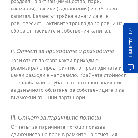
разделя на активи (имущество, пари,
вземания), пасиви (задължения) и собствен
капитал. Балансът трябва винаги да е „в
равновесие“ – активите трябва да са равни на
сбора от пасивите и собствения капитал.
Пишете ни!
ii. Отчет за приходите и разходите
Този отчет показва какви приходи е
реализирало предприятието през годината и
какви разходи е направило. Крайната стойност
– печалба или загуба – е от основно значение
за данъчното облагане, за собствениците и за
възможни външни партньори.
iii. Отчет за паричните потоци
Отчетът за паричните потоци показва
движението на пари в рамките на отчетния