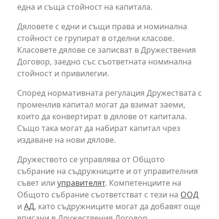
една и съща стойност на капитала.
Дяловете с едни и същи права и номинална
стойност се групират в отделни класове.
Класовете дялове се записват в Дружествения
Договор, заедно със съответната номинална
стойност и привилегии.
Според нормативната регулация Дружествата с
променлив капитал могат да взимат заеми,
които да конвертират в дялове от капитала.
Също така могат да набират капитал чрез
издаване на нови дялове.
Дружеството се управлява от Общото
събрание на съдружниците и от управителния
съвет или
управителят
. Компетенциите на
Общото събрание съответстват с тези на
ООД
и
АД
, като съдружниците могат да добавят още
вписани в Дружествения Договор