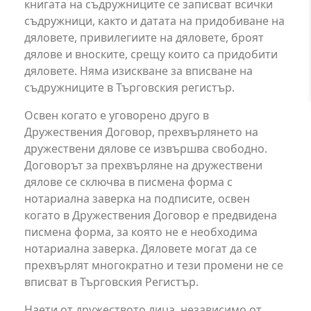
книгата на съдружниците се записват всички
съдружници, както и датата на придобиване на
дяловете, привилегиите на дяловете, броят
дялове и вноските, срещу които са придобити
дяловете. Няма изискване за вписване на
съдружниците в Търговския регистър.
Освен когато е уговорено друго в
Дружествения Договор, прехвърлянето на
дружествени дялове се извършва свободно.
Договорът за прехвърляне на дружествени
дялове се сключва в писмена форма с
нотариална заверка на подписите, освен
когато в Дружествения Договор е предвидена
писмена форма, за която не е необходима
нотариална заверка. Дяловете могат да се
прехвърлят многократно и тези промени не се
вписват в Търговския Регистър.
Наети от дружеството лица, независимо от