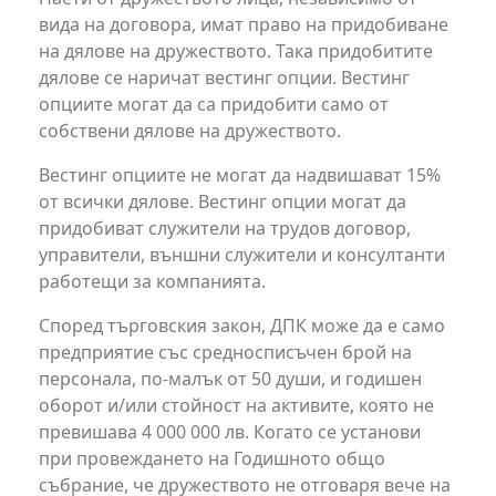
вида на договора, имат право на придобиване
на дялове на дружеството. Така придобитите
дялове се наричат вестинг опции. Вестинг
опциите могат да са придобити само от
собствени дялове на дружеството.
Вестинг опциите не могат да надвишават 15%
от всички дялове. Вестинг опции могат да
придобиват служители на трудов договор,
управители, външни служители и консултанти
работещи за компанията.
Според търговския закон, ДПК може да е само
предприятие със средносписъчен брой на
персонала, по-малък от 50 души, и годишен
оборот и/или стойност на активите, която не
превишава 4 000 000 лв. Когато се установи
при провеждането на Годишното общо
събрание, че дружеството не отговаря вече на