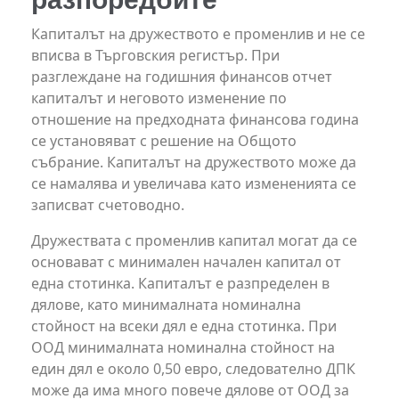
Капиталът на дружеството е променлив и не се
вписва в Търговския регистър. При
разглеждане на годишния финансов отчет
капиталът и неговото изменение по
отношение на предходната финансова година
се установяват с решение на Общото
събрание. Капиталът на дружеството може да
се намалява и увеличава като измененията се
записват счетоводно.
Дружествата с променлив капитал могат да се
основават с минимален начален капитал от
една стотинка. Капиталът е разпределен в
дялове, като минималната номинална
стойност на всеки дял е една стотинка. При
ООД минималната номинална стойност на
един дял е около 0,50 евро, следователно ДПК
може да има много повече дялове от ООД за