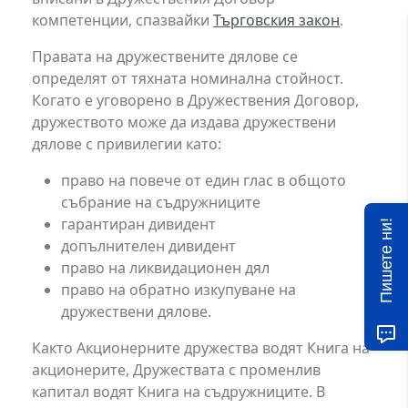
компетенции, спазвайки
Търговския закон
.
Правата на дружествените дялове се
определят от тяхната номинална стойност.
Когато е уговорено в Дружествения Договор,
дружеството може да издава дружествени
дялове с привилегии като:
право на повече от един глас в общото
събрание на съдружниците
гарантиран дивидент
Пишете ни!
допълнителен дивидент
право на ликвидационен дял
право на обратно изкупуване на
дружествени дялове.
Както Акционерните дружества водят Книга на
акционерите, Дружествата с променлив
капитал водят Книга на съдружниците. В