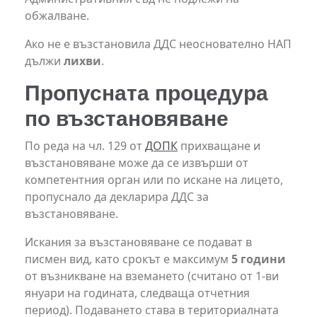
обжалване.
Ако не е възстановила ДДС неоснователно НАП
дължи
лихви
.
Пропусната процедура
по възстановяване
По реда на чл. 129 от
ДОПК
прихващане и
възстановяване може да се извърши от
компетентния орган или по искане на лицето,
пропуснало да декларира ДДС за
възстановяване.
Искания за възстановяване се подават в
писмен вид, като срокът е максимум
5 години
от възникване на вземането (считано от 1-ви
януари на годината, следваща отчетния
период). Подаването става в териториалната