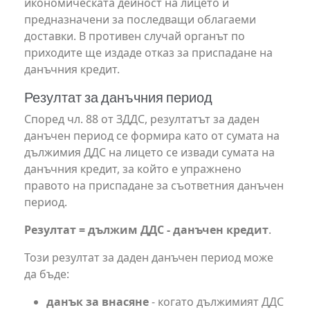
икономическата дейност на лицето и
предназначени за последващи облагаеми
доставки. В противен случай органът по
приходите ще издаде отказ за приспадане на
данъчния кредит.
Резултат за данъчния период
Според чл. 88 от ЗДДС, резултатът за даден
данъчен период се формира като от сумата на
дължимия ДДС на лицето се извади сумата на
данъчния кредит, за който е упражнено
правото на приспадане за съответния данъчен
период.
Резултат = дължим ДДС - данъчен кредит
.
Този резултат за даден данъчен период може
да бъде:
данък за внасяне
- когато дължимият ДДС