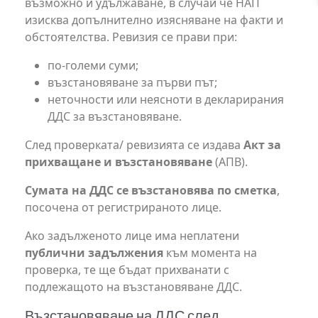
възможно и удължаване, в случай че НАП
изисква допълнително изясняване на факти и
обстоятелства. Ревизия се прави при:
по-големи суми;
възстановяване за първи път;
неточности или неясноти в декларирания
ДДС за възстановяване.
След проверката/ ревизията се издава
Акт за
прихващане и възстановяване
(АПВ).
Сумата на ДДС се възстановява по сметка
,
посочена от регистрираното лице.
Ако задълженото лице има неплатени
публични задължения
към момента на
проверка, те ще бъдат прихванати с
подлежащото на възстановяване ДДС.
Възстановяване на ДДС след