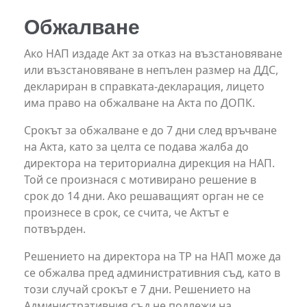
Обжалване
Ако НАП издаде Акт за отказ на възстановяване
или възстановяване в непълен размер на ДДС,
деклариран в справката-декларация, лицето
има право на обжалване на Акта по ДОПК.
Срокът за обжалване е до 7 дни след връчване
на Акта, като за целта се подава жалба до
директора на териториална дирекция на НАП.
Той се произнася с мотивирано решение в
срок до 14 дни. Ако решаващият орган не се
произнесе в срок, се счита, че Актът е
потвърден.
Решението на директора на ТР на НАП може да
се обжалва пред административния съд, като в
този случай срокът е 7 дни. Решението на
Административния съд не подлежи на