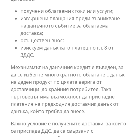
получени облагаеми стоки или услуги;
извършени плащания преди възникване
на данъчното събитие за облагаема
доставка;
осъществен внос;
изискуем данък като платец по гл. 8 от
ЗДДС.
Механизмът на данъчния кредит е въведен, за
да се избегне многократното облагане с данък
на даден продукт по цялата верига от
доставчици до крайния потребител. Така
търговецът има възможност да приспадне
платения на предходния доставчик данък от
данъка, който трябва да внесе.
Важно условие е получените доставки, за които
се приспада ДДС, да са свързани с