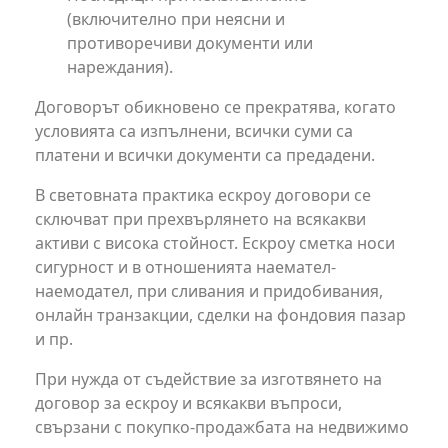
(включително при неясни и
противоречиви документи или
нареждания).
Договорът обикновено се прекратява, когато
условията са изпълнени, всички суми са
платени и всички документи са предадени.
В световната практика ескроу договори се
сключват при прехвърлянето на всякакви
активи с висока стойност. Ескроу сметка носи
сигурност и в отношенията наемател-
наемодател, при сливания и придобивания,
онлайн транзакции, сделки на фондовия пазар
и пр.
При нужда от съдействие за изготвянето на
договор за ескроу и всякакви въпроси,
свързани с покупко-продажбата на недвижимо