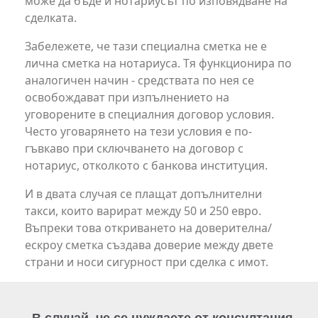
може да бъде и нотариусът по изповядване на
сделката.
Забележете, че тази специална сметка не е
лична сметка на нотариуса. Тя функционира по
аналогичен начин - средствата по нея се
освобождават при изпълнението на
уговорените в специалния договор условия.
Често уговарянето на тези условия е по-
гъвкаво при сключването на договор с
нотариус, отколкото с банкова институция.
И в двата случая се плащат допълнителни
такси, които варират между 50 и 250 евро.
Въпреки това откриването на доверителна/
ескроу сметка създава доверие между двете
страни и носи сигурност при сделка с имот.