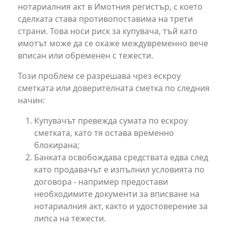
нотариалния акт в Имотния регистър, с което
сделката става противопоставима на трети
страни. Това носи риск за купувача, тъй като
имотът може да се окаже междувременно вече
вписан или обременен с тежести.
Този проблем се разрешава чрез ескроу
сметката или доверителната сметка по следния
начин:
Купувачът превежда сумата по ескроу
сметката, като тя остава временно
блокирана;
Банката освобождава средствата едва след
като продавачът е изпълнил условията по
договора - например предостави
необходимите документи за вписване на
нотариалния акт, както и удостоверение за
липса на тежести.