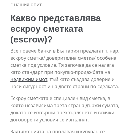
с нашия опит.
Какво представлява
ескроу сметката
(escrow)?
Все повече банки в България предлагат т. нар.
ескроу сметка/ доверителна сметка/ особена
сметка под условие. Тя започва да се налага
като стандарт при покупко-продажбата на
недвижим имот
, тъй като създава доверие и
носи сигурност и на двете страни по сделката.
Ескроу сметката е специален вид сметка, в
която независима трета страна държи сумата,
докато се извърши прехвърлянето и всички
договорени условия се изпълнят.
Задълженията на продавач и купувач се