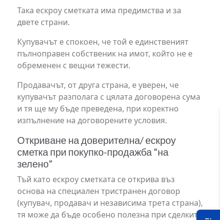
Така ескроу сметката има предимства и за
двете страни.
Купувачът е спокоен, че той е единственият
пълноправен собственик на имот, който не е
обременен с вещни тежести.
Продавачът, от друга страна, е уверен, че
купувачът разполага с цялата договорена сума
и тя ще му бъде преведена, при коректно
изпълнение на договорените условия.
Откриване на доверителна/ ескроу
сметка при покупко-продажба “на
зелено”
Тъй като ескроу сметката се открива въз
основа на специален тристранен договор
(купувач, продавач и независима трета страна),
тя може да бъде особено полезна при сделките