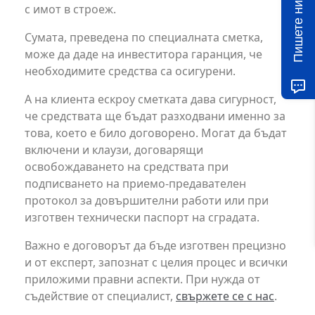
Пишете ни!
с имот в строеж.
Сумата, преведена по специалната сметка,
може да даде на инвеститора гаранция, че
необходимите средства са осигурени.
А на клиента ескроу сметката дава сигурност,
че средствата ще бъдат разходвани именно за
това, което е било договорено. Могат да бъдат
включени и клаузи, договарящи
освобождаването на средствата при
подписването на приемо-предавателен
протокол за довършителни работи или при
изготвен технически паспорт на сградата.
Важно е договорът да бъде изготвен прецизно
и от експерт, запознат с целия процес и всички
приложими правни аспекти. При нужда от
съдействие от специалист,
свържете се с нас
.