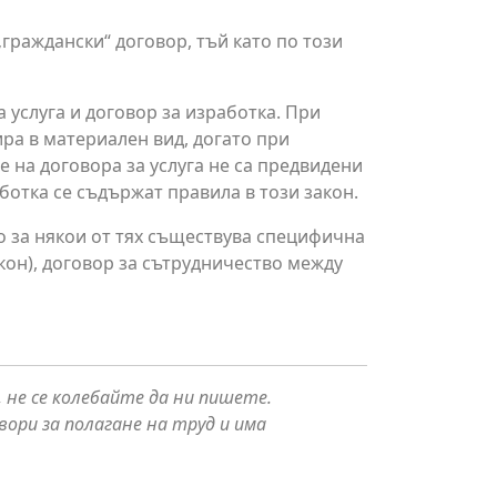
„граждански“ договор, тъй като по този
 услуга и договор за изработка. При
ира в материален вид, догато при
е на договора за услуга не са предвидени
ботка се съдържат правила в този закон.
о за някои от тях съществува специфична
акон), договор за сътрудничество между
 не се колебайте да ни пишете.
ори за полагане на труд и има