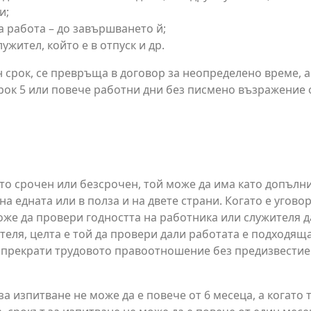
и;
а работа – до завършването й;
ужител, който е в отпуск и др.
н срок, се превръща в договор за неопределено време,
срок 5 или повече работни дни без писмено възражение 
то срочен или безсрочен, той може да има като допълни
на едната или в полза и на двете страни. Когато е угово
оже да провери годността на работника или служителя д
теля, целта е той да провери дали работата е подходяща
да прекрати трудовото правоотношение без предизвестие 
 за изпитване не може да е повече от 6 месеца, а когато