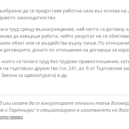
съобразно да се предоставя работна сила въз основа на 
удовото законодателство.
лага труд срещу възнаграждение, най-често са договор за
лжава да извърши работа, чийто резултат не се обектив
ален обект или се въздейства върху такъв. По отношени
и договорите, докато по отношение на договора за изра
 които се полага труд без трудово правоотношение, кат
на търговско дружество (чл. 241, ал. 6 от Търговския з
 Закона за адвокатурата) и др.
уд или искате да се консултирате относно такъв договор,
в и Партньори“ е специализирано в изготвянето на догов
вото право
.