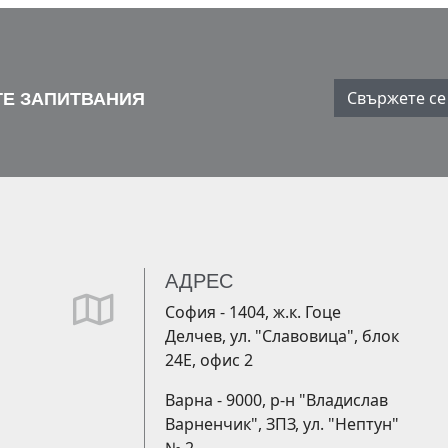
Свържете се 
Е ЗАПИТВАНИЯ
АДРЕС
far
София - 1404, ж.к. Гоце
fa-
Делчев, ул. "Славовица", блок
map
24Е, офис 2
Варна - 9000, р-н "Владислав
Варненчик", ЗПЗ, ул. "Нептун"