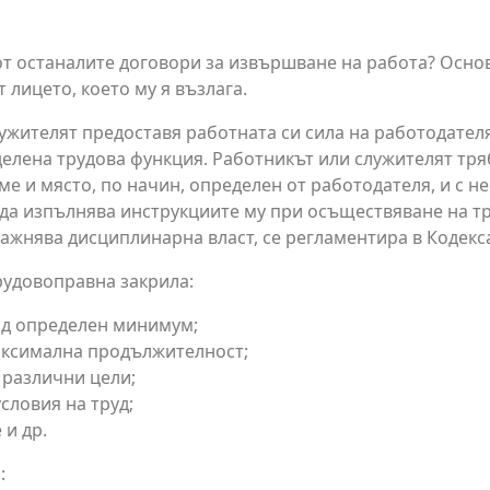
от останалите договори за извършване на работа? Основ
лицето, което му я възлага.
жителят предоставя работната си сила на работодателя,
лена трудова функция. Работникът или служителят тря
 и място, по начин, определен от работодателя, и с не
 да изпълнява инструкциите му при осъществяване на т
ажнява дисциплинарна власт, се регламентира в Кодекс
трудовоправна закрила:
од определен минимум;
аксимална продължителност;
 различни цели;
словия на труд;
 и др.
: