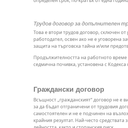
определен срок, по-кратък от една година
Трудов договор за допълнителен т
Това е втори трудов договор, сключен от
работодател, освен ако не е уговорена 
защита на търговска тайна и/или предотв
Продължителността на работното време 
седмична почивка, установена с Кодекса 
Граждански договор
Всъщност „гражданският“ договор не е ви
за да бъдат отграничени от трудовия дог
самостоятелен и не е подчинен на възлож
крайния резултат. Най-често средствата 
дейността, както и стопанския риск.