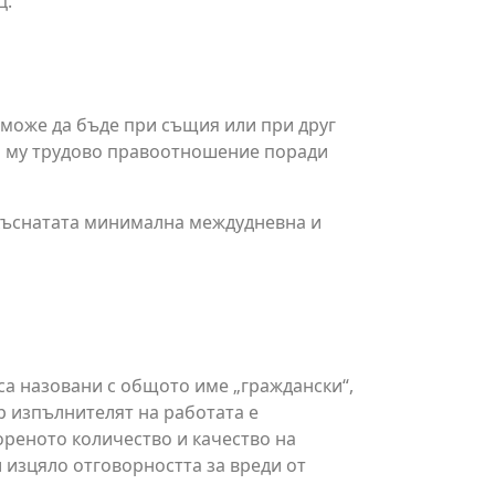
ц.
й може да бъде при същия или при друг
то му трудово правоотношение поради
къснатата минимална междудневна и
 са назовани с общото име „граждански“,
р изпълнителят на работата е
ореното количество и качество на
 изцяло отговорността за вреди от