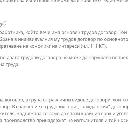
, срокът за изпитване не може да е повече от един месе
руд
 работника, който вече има основен трудов договор. То
забрана в индивидуалния му трудов договор по основно
ратяване на конфликт на интереси (чл. 111 КТ).
по двата трудови договора не може да нарушава непре
на труда.
д договор, а група от различни видове договори, които
овор. В сравнение с трудовия, при „гражданския“ догово
ителя. Задължава се само да спази крайния срок и угов
за производство принадлежат на изпълнителя и той носи