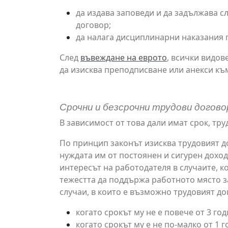
да издава заповеди и да задължава с
договор;
да налага дисциплинарни наказания 
След
въвеждане на еврото
, всички видо
да изисква преподписване или анекси к
Срочни и безсрочни трудови догово
В зависимост от това дали имат срок, тр
По принцип законът изисква трудовият до
нуждата им от постоянен и сигурен дохо
интересът на работодателя в случаите, ко
тежестта да поддържа работното място за
случаи, в които е възможно трудовият до
когато срокът му не е повече от 3 го
когато срокът му е не по-малко от 1 