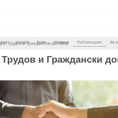
рата
Услуги
Екип
Новини
Публикации
За 
ри: Трудов и Граждански договор
 Трудов и Граждански до