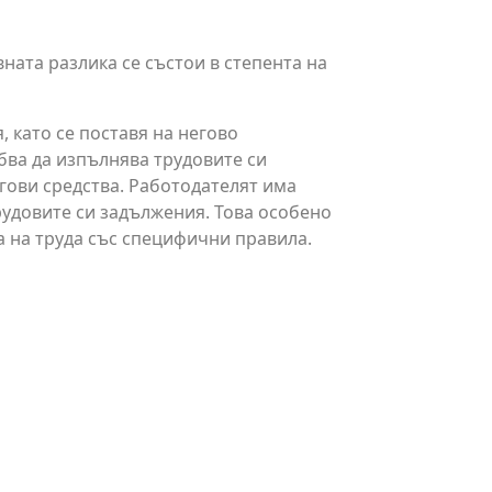
ната разлика се състои в степента на
 като се поставя на негово
бва да изпълнява трудовите си
гови средства. Работодателят има
рудовите си задължения. Това особено
а на труда със специфични правила.