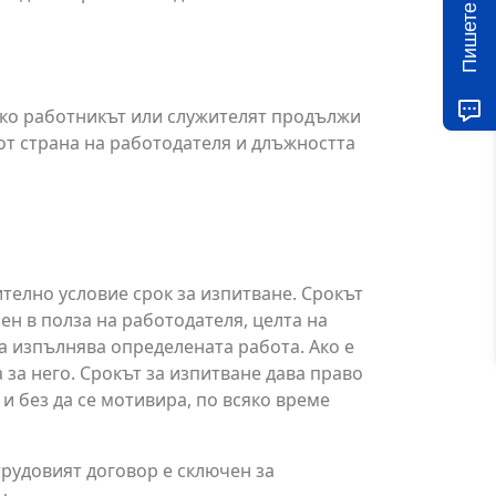
Пишете ни!
 ако работникът или служителят продължи
от страна на работодателя и длъжността
телно условие срок за изпитване. Срокът
рен в полза на работодателя, целта на
а изпълнява определената работа. Ако е
 за него. Срокът за изпитване дава право
и без да се мотивира, по всяко време
 трудовият договор е сключен за