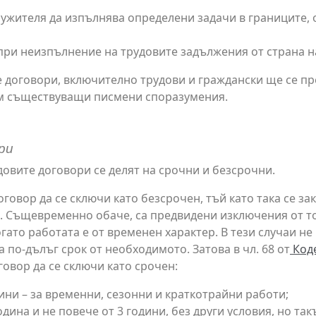
лужителя да изпълнява определени задачи в границите, 
при неизпълнение на трудовите задължения от страна на
ве договори, включително трудови и граждански ще се п
ъм съществуващи писмени споразумения.
ри
удовите договори се делят на срочни и безсрочни.
говор да се сключи като безсрочен, тъй като така се з
д. Същевременно обаче, са предвидени изключения от т
гато работата е от временен характер. В тези случаи не
 по-дълъг срок от необходимото. Затова в чл. 68 от
Коде
говор да се сключи като срочен:
дини – за временни, сезонни и краткотрайни работи;
година и не повече от 3 години, без други условия, но т