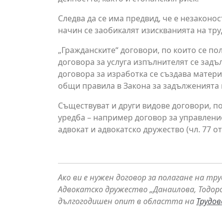
Следва да се има предвид, че е незаконо
начин се заобикалят изискванията на тр
„Гражданските“ договори, по които се по
договора за услуга изпълнителят се задъ
договора за изработка се създава матери
общи правила в Закона за задълженията 
Съществуват и други видове договори, по
уредба – например договор за управление 
адвокат и адвокатско дружество (чл. 77 от
Ако ви е нужен договор за полагане на тр
Адвокатско дружество „Данаилова, Тодоро
дългогодишен опит в областта на
Трудо