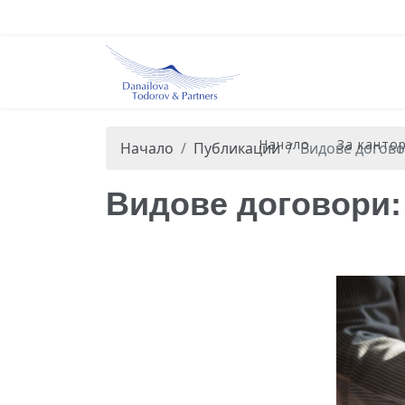
Начало
За канто
Начало
Публикации
Видове догово
Видове договори: