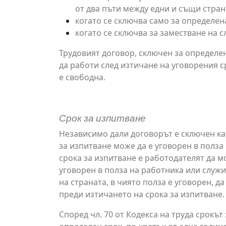
от два пъти между едни и същи стран
когато се сключва само за определен
когато се сключва за заместване на сл
Трудовият договор, сключен за определе
да работи след изтичане на уговорения 
е свободна.
Срок за изпитване
Независимо дали договорът е сключен ка
за изпитване може да е уговорен в полза 
срока за изпитване е работодателят да м
уговорен в полза на работника или служи
на страната, в чиято полза е уговорен, 
преди изтичането на срока за изпитване.
Според чл. 70 от Кодекса на труда срокът