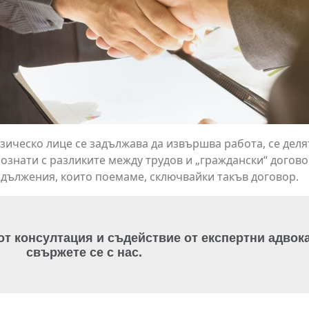
зическо лице се задължава да извършва работа, се делят
ознати с разликите между трудов и „граждански“ договор
дължения, които поемаме, сключвайки такъв договор.
 от консултация и съдействие от експертни адвока
свържете се с нас.