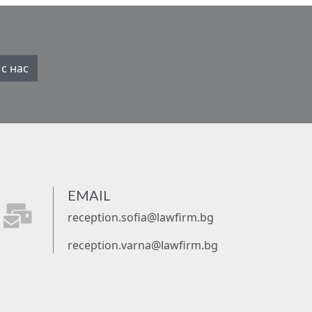
с нас
EMAIL
fas
reception.sofia@lawfirm.bg
fa-
mail-
reception.varna@lawfirm.bg
bulk