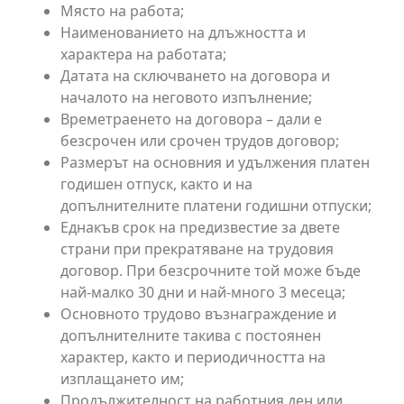
Място на работа;
Наименованието на длъжността и
характера на работата;
Датата на сключването на договора и
началото на неговото изпълнение;
Времетраенето на договора – дали е
безсрочен или срочен трудов договор;
Размерът на основния и удължения платен
годишен отпуск, както и на
допълнителните платени годишни отпуски;
Еднакъв срок на предизвестие за двете
страни при прекратяване на трудовия
договор. При безсрочните той може бъде
най-малко 30 дни и най-много 3 месеца;
Основното трудово възнаграждение и
допълнителните такива с постоянен
характер, както и периодичността на
изплащането им;
Продължителност на работния ден или