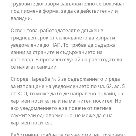
Трудовите договори задължително се сключват
под писмена форма, за да са действителни и
валидни.
Освен това, работодателят е длъжен в
тридневен срок от сключването да изпрати
уведомление до НАП. То трябва да съдържа
данни за страните и съдържанието на
договора. В противен случай на работодателя
се налагат санкции.
Според Наредба № 5 за съдържанието и реда
за изпращане на уведомлението по чл. 62, ал. 5
от КСО, то може да бъде направено онлайн, на
хартиен носител или на магнитен носител. Но
ако уведомлението е за повече от петима
служители едновременно, не може да е на
хартиен носител.
Работникът трябва да се уведоми, че трудовият