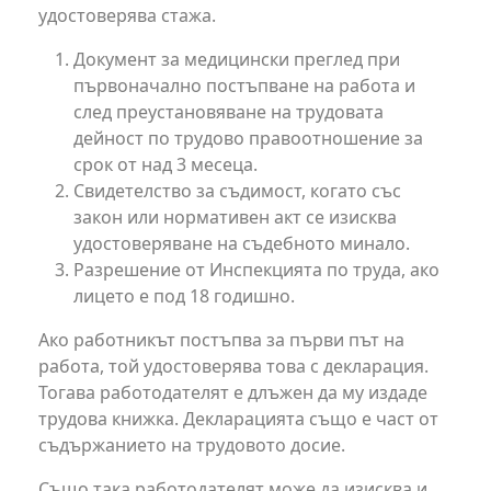
удостоверява стажа.
Документ за медицински преглед при
първоначално постъпване на работа и
след преустановяване на трудовата
дейност по трудово правоотношение за
срок от над 3 месеца.
Свидетелство за съдимост, когато със
закон или нормативен акт се изисква
удостоверяване на съдебното минало.
Разрешение от Инспекцията по труда, ако
лицето е под 18 годишно.
Ако работникът постъпва за първи път на
работа, той удостоверява това с декларация.
Тогава работодателят е длъжен да му издаде
трудова книжка. Декларацията също е част от
съдържанието на трудовото досие.
Също така работодателят може да изисква и