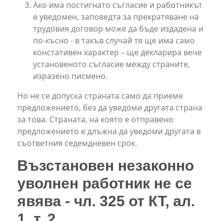
Ако има постигнато съгласие и работникът
е уведомен, заповедта за прекратяване на
трудовия договор може да бъде издадена и
по-късно - в такъв случай тя ще има само
констативен характер – ще декларира вече
установеното съгласие между страните,
изразено писмено.
Но не се допуска страната само да приеме
предложението, без да уведоми другата страна
за това. Страната, на която е отправено
предложението е длъжна да уведоми другата в
съответния седемдневен срок.
Възстановен незаконно
уволнен работник не се
явява - чл. 325 от КТ, ал.
1, т. 2