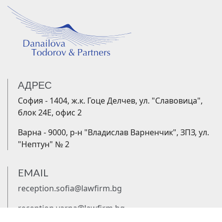
АДРЕС
София - 1404, ж.к. Гоце Делчев, ул. "Славовица",
блок 24Е, офис 2
Варна - 9000, р-н "Владислав Варненчик", ЗПЗ, ул.
"Нептун" № 2
EMAIL
reception.sofia@lawfirm.bg
reception.varna@lawfirm.bg