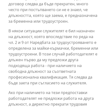
договор следва да бъде прекратен, много
често при постъпването си не е знаел, че
длъжността, която ще заема, е предназначена
за бременна или трудоустроен.
В някои ситуации служителят е бил назначен
на длъжност, която впоследствие по реда на
чл. 2 и 9 от Наредбата за трудоустрояването е
определена за майки-кърмачки, бременни или
трудоустроени. В този случай работодателят е
длъжен първо да му предложи друга
подходяща работа - при наличието на
свободна длъжност за съответната
професионална квалификация. Тя следва да
бъде заета при съгласието на служителя.
Ако при наличието на тези предпоставки
работодателят не предложи работа на друга
длъжност, а директно прекрати трудовия