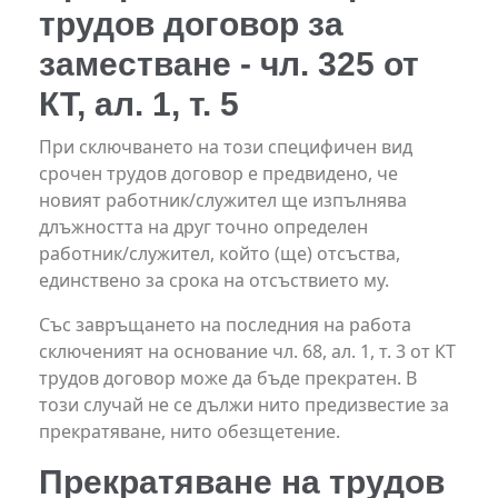
трудов договор за
заместване - чл. 325 от
КТ, ал. 1, т. 5
При сключването на този специфичен вид
срочен трудов договор е предвидено, че
новият работник/служител ще изпълнява
длъжността на друг точно определен
работник/служител, който (ще) отсъства,
единствено за срока на отсъствието му.
Със завръщането на последния на работа
сключеният на основание чл. 68, ал. 1, т. 3 от КТ
трудов договор може да бъде прекратен. В
този случай не се дължи нито предизвестие за
прекратяване, нито обезщетение.
Прекратяване на трудов