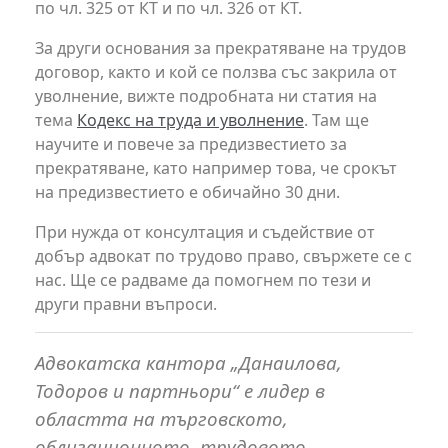
по чл. 325 от КТ и по чл. 326 от КТ.
За други основания за прекратяване на трудов
договор, както и кой се ползва със закрила от
уволнение, вижте подробната ни статия на
тема
Кодекс на труда и уволнение
. Там ще
научите и повече за предизвестието за
прекратяване, като например това, че срокът
на предизвестието е обичайно 30 дни.
При нужда от консултация и съдействие от
добър адвокат по трудово право, свържете се с
нас. Ще се радваме да помогнем по тези и
други правни въпроси.
Адвокатска кантора „Данаилова,
Тодоров и партньори“ е лидер в
областта на търговското,
облигационното, трудовото,