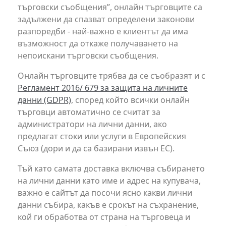
търговски съобщения”, онлайн търговците са
задължени да спазват определени законови
разпоредби - най-важно е клиентът да има
възможност да откаже получаването на
непоискани търговски съобщения.
Онлайн търговците трябва да се съобразят и с
Регламент 2016/ 679 за защита на личните
данни (GDPR)
, според който всички онлайн
търговци автоматично се считат за
администратори на лични данни, ако
предлагат стоки или услуги в Европейския
Съюз (дори и да са базирани извън ЕС).
Тъй като самата доставка включва събирането
на лични данни като име и адрес на купувача,
важно е сайтът да посочи ясно какви лични
данни събира, какъв е срокът на съхранение,
кой ги обработва от страна на търговеца и