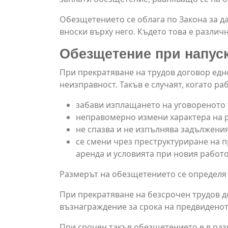
Обезщетението се облага по Закона за д
вноски върху него. Където това е различ
Обезщетение при напускан
При прекратяване на трудов договор едн
неизправност. Такъв е случаят, когато ра
забави изплащането на уговореното 
неправомерно измени характера на р
не спазва и не изпълнява задължения
се смени чрез преструктуриране на п
аренда и условията при новия работ
Размерът на обезщетението се определя 
При прекратяване на безсрочен трудов д
възнаграждение за срока на предвиденот
При срочен такъв обезщетението е в раз