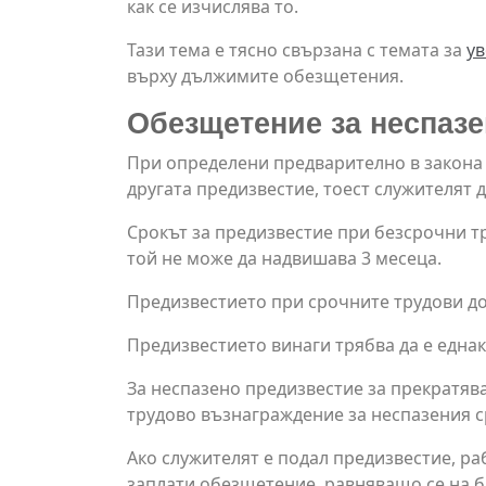
как се изчислява то.
Тази тема е тясно свързана с темата за
ув
върху дължимите обезщетения.
Обезщетение за неспазен
При определени предварително в закона 
другата предизвестие, тоест служителят 
Срокът за предизвестие при безсрочни тр
той не може да надвишава 3 месеца.
Предизвестието при срочните трудови дог
Предизвестието винаги трябва да е еднак
За неспазено предизвестие за прекратяв
трудово възнаграждение за неспазения с
Ако служителят е подал предизвестие, ра
заплати обезщетение, равняващо се на б