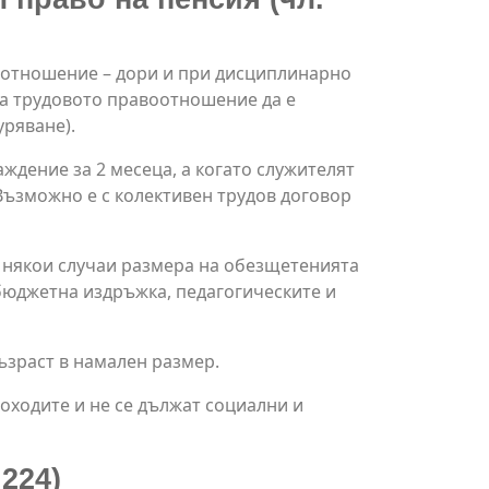
оотношение – дори и при дисциплинарно
на трудовото правоотношение да е
уряване).
ждение за 2 месеца, а когато служителят
 Възможно е с колективен трудов договор
в някои случаи размера на обезщетенията
а бюджетна издръжка, педагогическите и
възраст в намален размер.
доходите и не се дължат социални и
224)