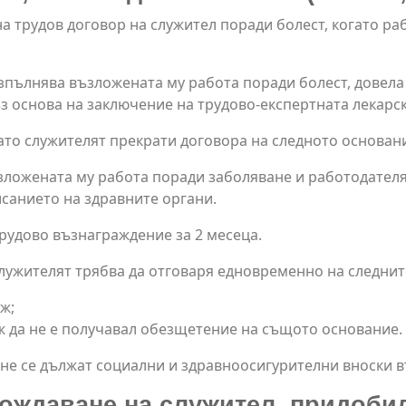
а трудов договор на служител поради болест, когато ра
зпълнява възложената му работа поради болест, довела
 основа на заключение на трудово-експертната лекарск
то служителят прекрати договора на следното основан
зложената му работа поради заболяване и работодателят
санието на здравните органи.
рудово възнаграждение за 2 месеца.
лужителят трябва да отговаря едновременно на следнит
ж;
ж да не е получавал обезщетение на същото основание.
не се дължат социални и здравноосигурителни вноски в
ждаване на служител, придобил 