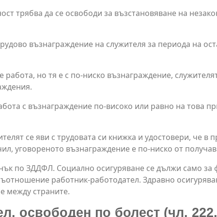
ост трябва да се освободи за възстановяване на незако
удово възнаграждение на служителя за периода на остав
е работа, но тя е с по-ниско възнаграждение, служителя
аждения.
работа с възнаграждение по-високо или равно на това 
телят се яви с трудовата си книжка и удостовери, че в 
ил, уговореното възнаграждение е по-ниско от получа
нък по ЗДДФЛ. Социално осигуряване се дължи само за ф
о съотношение работник-работодател. Здравно осигурява
е между страните.
, освободен по болест (чл. 222, 