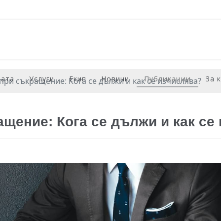
рата
Услуги
Екип
Новини
Публикации
За 
ри съкращение: Кога се дължи и как се изчислява?
щение: Кога се дължи и как се 