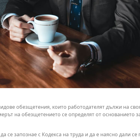
 видове обезщетения, които работодателят дължи на сво
ерът на обезщетението се определят от основанието за
 да се запознае с Кодекса на труда и да е наясно дали 