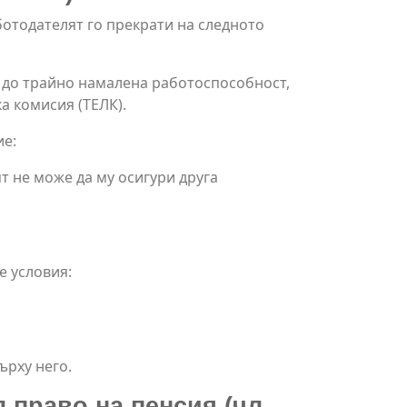
ботодателят го прекрати на следното
 до трайно намалена работоспособност,
а комисия (ТЕЛК).
ие:
 не може да му осигури друга
е условия:
ърху него.
право на пенсия (чл.