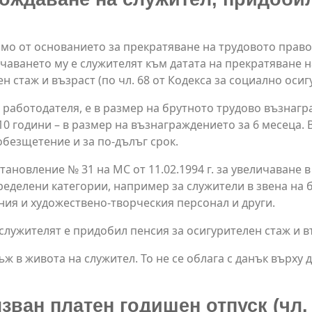
имо от основанието за прекратяване на трудовото прав
учаването му е служителят към датата на прекратяване 
 стаж и възраст (по чл. 68 от Кодекса за социално осиг
работодателя, е в размер на брутното трудово възнагра
0 години – в размер на възнаграждението за 6 месеца.
обезщетение и за по-дълъг срок.
ановление № 31 на МС от 11.02.1994 г. за увеличаване 
 определени категории, например за служители в звена н
ния и художествено-творческия персонал и други.
служителят е придобил пенсия за осигурителен стаж и 
ж в живота на служител. То не се облага с данък върху 
зван платен годишен отпуск (чл. 