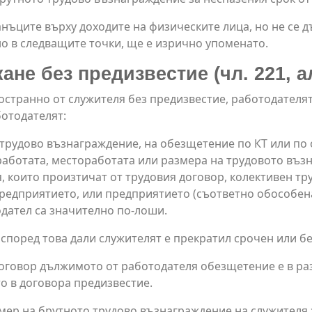
анъците върху доходите на физическите лица, но не се 
но в следващите точки, ще е изрично упоменато.
е без предизвестие (чл. 221, ал. 
остранно от служителя без предизвестие, работодателят
ботодателят:
трудово възнаграждение, на обезщетение по КТ или по
аботата, местоработата или размера на трудовото въз
, които произтичат от трудовия договор, колективен тр
редприятието, или предприятието (съответно обособена 
одател са значително по-лоши.
според това дали служителят е прекратил срочен или б
оговор дължимото от работодателя обезщетение е в ра
о в договора предизвестие.
мер на брутното трудово възнаграждение на служителя з