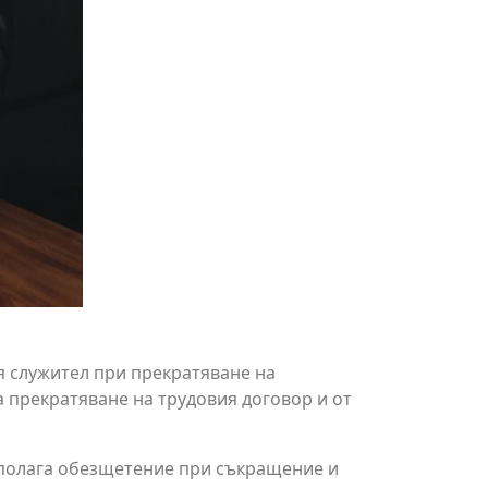
я служител при прекратяване на
 прекратяване на трудовия договор и от
се полага обезщетение при съкращение и