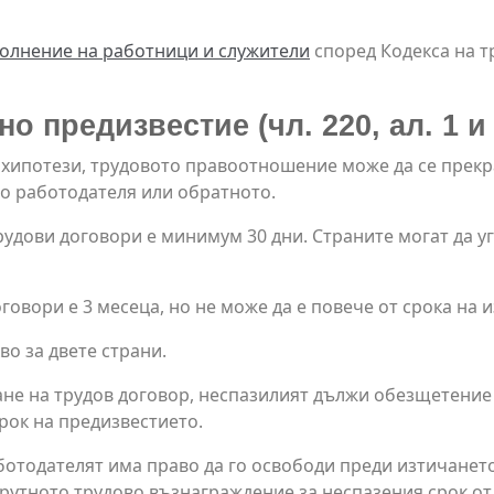
олнение на работници и служители
според Кодекса на т
о предизвестие (чл. 220, ал. 1 и 
хипотези, трудовото правоотношение може да се прекра
до работодателя или обратното.
удови договори е минимум 30 дни. Страните могат да уг
овори е 3 месеца, но не може да е повече от срока на 
во за двете страни.
ане на трудов договор, неспазилият дължи обезщетение 
рок на предизвестието.
ботодателят има право да го освободи преди изтичането
рутното трудово възнаграждение за неспазения срок от