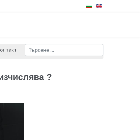
Търсене
контакт
Type 2 or more characters for results.
изчислява ?