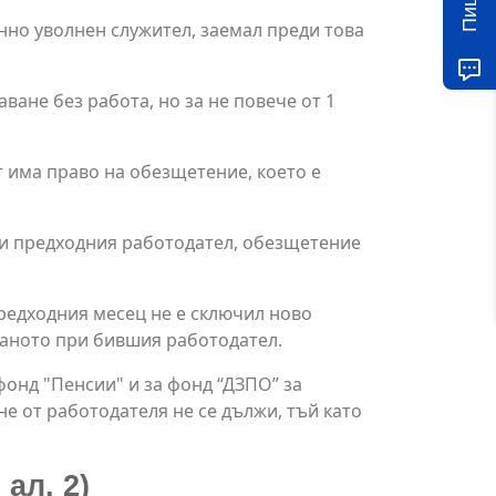
нно уволнен служител, заемал преди това
ане без работа, но за не повече от 1
т има право на обезщетение, което е
при предходния работодател, обезщетение
предходния месец не е сключил ново
ваното при бившия работодател.
онд "Пенсии" и за фонд “ДЗПО” за
не от работодателя не се дължи, тъй като
ал. 2)