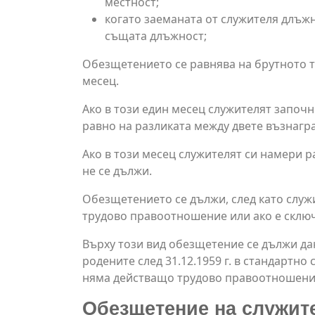
местност;
когато заеманата от служителя длъжн
същата длъжност;
Обезщетението се равнява на брутното тр
месец.
Ако в този един месец служителят започн
равно на разликата между двете възнагр
Ако в този месец служителят си намери 
не се дължи.
Обезщетението се дължи, след като служи
трудово правоотношение или ако е сключ
Върху този вид обезщетение се дължи да
родените след 31.12.1959 г. в стандартн
няма действащо трудово правоотношени
Обезщетение на служител