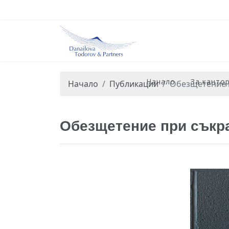
Начало
За канто
Начало
Публикации
Обезщетение п
Обезщетение при съкра