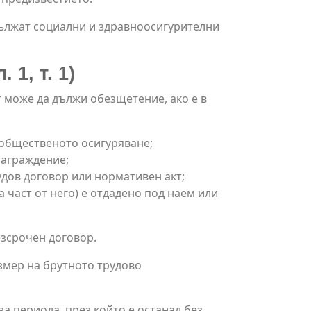
дължат социални и здравноосигурителни
1, т. 1)
 може да дължи обезщетение, ако е в
 общественото осигуряване;
награждение;
удов договор или нормативен акт;
част от него) е отдадено под наем или
езсрочен договор.
змер на брутното трудово
а периода, през който е останал без