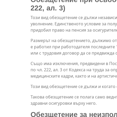
222, ал. 3)
Този вид обезщетение се дължи независ
уволнение. Единственото условие за пол
придобил право на пенсия за осигурителен
Размерът на обезщетението, дължимо от 
е работил при работодателя последните 1
или с трудовия договор да се предвижда 
Също има изключения, предвидени в Пост
по чл. 222, ал. 3 от Кодекса на труда за
медицинските кадри, както и на артистич
Този вид обезщетение се дължи и когато 
Такова обезщетение се полага само веднъ
здравни осигуровки върху него.
Обезщетение за неизпол