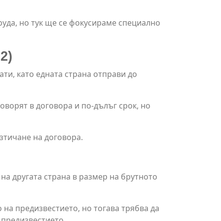
руда, но тук ще се фокусираме специално
2)
ти, като едната страна отправи до
оворят в договора и по-дълъг срок, но
изтичане на договора.
на другата страна в размер на брутното
 на предизвестието, но тогава трябва да
 предизвестието.