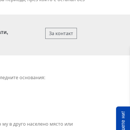
ти,
За контакт
следните основания:
Пишете ни!
 му в друго населено място или