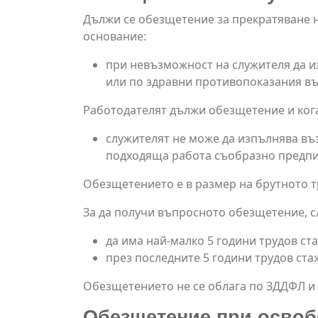
Дължи се обезщетение за прекратяване н
основание:
при невъзможност на служителя да и
или по здравни противопоказания въз
Работодателят дължи обезщетение и кога
служителят не може да изпълнява въ
подходяща работа съобразно предпи
Обезщетението е в размер на брутното т
За да получи въпросното обезщетение, с
да има най-малко 5 години трудов ста
през последните 5 години трудов ста
Обезщетението не се облага по ЗДДФЛ и 
Обезщетение при освобо