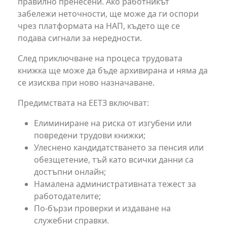
правилно пренесени. Ако работникът
забележи неточности, ще може да ги оспори
чрез платформата на НАП, където ще се
подава сигнали за нередности.
След приключване на процеса трудовата
книжка ще може да бъде архивирана и няма да
се изисква при ново назначаване.
Предимствата на ЕЕТЗ включват:
Елиминиране на риска от изгубени или
повредени трудови книжки;
Улеснено кандидатстването за пенсия или
обезщетение, тъй като всички данни са
достъпни онлайн;
Намалена административната тежест за
работодателите;
По-бързи проверки и издаване на
служебни справки.