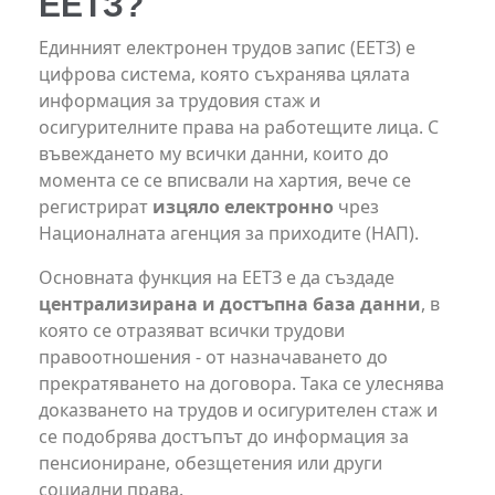
ЕЕТЗ?
Единният електронен трудов запис (ЕЕТЗ) е
цифрова система, която съхранява цялата
информация за трудовия стаж и
осигурителните права на работещите лица. С
въвеждането му всички данни, които до
момента се се вписвали на хартия, вече се
регистрират
изцяло електронно
чрез
Националната агенция за приходите (НАП).
Основната функция на ЕЕТЗ е да създаде
централизирана и достъпна база данни
, в
която се отразяват всички трудови
правоотношения - от назначаването до
прекратяването на договора. Така се улеснява
доказването на трудов и осигурителен стаж и
се подобрява достъпът до информация за
пенсиониране, обезщетения или други
социални права.