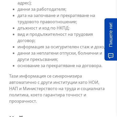
адрес);
данни за работодателя;
дата на започване и прекратяване на
трудовото правоотношение;
Пишете ни!
длъжност и код по НКПД;
вид и продължителност на трудовия
договор;
информация за осигурителен стаж и доход;
данни за неплатени отпуски, болнични и
други прекъсвания;
основание за прекратяване на договора.
Тази информация се синхронизира
автоматично с други институции като НОИ,
НАП и Министерството на труда и социалната
политика, което гарантира точност и
прозрачност.