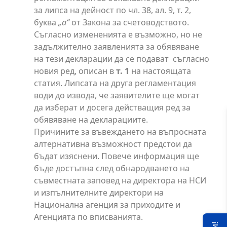
за липса на дейност по чл. 38, ал. 9, т. 2,
буква
„а“
от Закона за счетоводството.
Съгласно измененията е възможно, но не
задължително заявленията за обявяване
на тези декларации да се подават
съгласно
новия ред, описан в
т. 1
на настоящата
статия. Липсата на друга регламентация
води до извода, че заявителите ще могат
да изберат и досега действащия ред за
обявяване на декларациите.
Причините за въвеждането на въпросната
алтернативна възможност предстои да
бъдат изяснени. Повече информация ще
бъде достъпна след обнародването на
съвместната заповед на директора на НСИ
и изпълнителните директори на
Национална агенция за приходите и
Агенцията по вписванията.