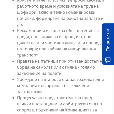
Консултиране по всички въпроси, касаещи
работното време и условията на труд на
шофьори, включително командировки,
почивки, формиране на работна заплата и
др.
Пишете ни!
Рекламации и искове за обезщетение за
вреди, настъпили за изпращача, при
цялостна или частична липса или повреда
на товара; при забава на извършвания
транспорт
Правата на пътници при отказан достъп на
борда на самолет или отмяна / голямо
закъснение на полети
Уреждане на въпроси със застрахователни
компании във връзка със сключени
застраховки
Процесуално представителство пред
всички инстанции или арбитражен съд по
спорове, подчинени на Конвенцията за