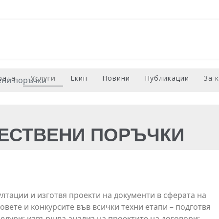
рата
Услуги
Екип
Новини
Публикации
За 
ени поръчки
ЕСТВЕНИ ПОРЪЧКИ
лтации и изготвя проекти на документи в сферата на
вете и конкурсите във всички техни етапи – подготвя
цедури; извършва анализ на проектите на договори;