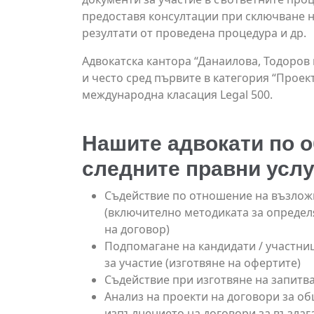
предоставя консултации при сключване н
резултати от проведена процедура и др.
Адвокатска кантора “Данаилова, Тодоров 
и често сред първите в категория “Прое
международна класация Legal 500.
Нашите адвокати по 
следните правни услу
Съдействие по отношение на възлож
(включително методиката за определ
на договор)
Подпомагане на кандидати / участни
за участие (изготвяне на офертите)
Съдействие при изготвяне на запитв
Анализ на проекти на договори за об
изпълнението на договори за възлаг