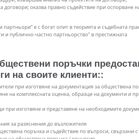
а договори; оказва правно съдействие при оспорване н
и партньори” е с богат опит в теорията и съдебната пра
кти и публично-частно партньорство” в престижната
обществени поръчки предоста
ги на своите клиенти::
ители при изготвяне на документация за обществена п
яне на комплексната оценка, образци на документи и пр
ци при изготвяне и представяне на необходимите докум
ания за разяснения до възложителя
ществена поръчка и съдействие по въпроси, свързани с
ане на обществена поръчка / концесия