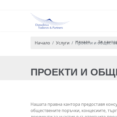
Начало
За канто
Начало
Услуги
Проекти и обществ
ПРОЕКТИ И ОБЩ
Нашата правна кантора предоставя консу
обществените поръчки, концесиите, търго
документи за участие в съответните про