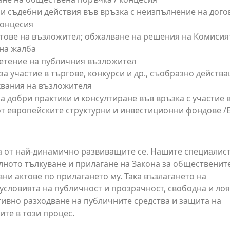
 съдебни действия във връзка с неизпълнение на дого
концесия
тове на възложител; обжалване на решения на Комисия
 на жалба
етение на публичния възложител
за участие в търгове, конкурси и др., съобразно действ
квания на възложителя
 добри практики и консултиране във връзка с участие 
т европейските структурни и инвестиционни фондове /
а от най-динамично развиващите се. Нашите специалист
лното тълкуване и прилагане на Закона за общественит
ни актове по прилагането му. Така възлагането на
словията на публичност и прозрачност, свободна и ло
тивно разходване на публичните средства и защита на
ите в този процес.