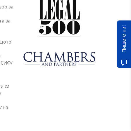
вор за
та за
Пишете ни!
ащото
в
ЕСИФ/
и са
е
ялна