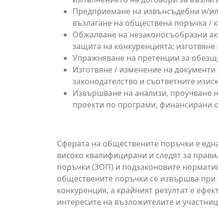
Предприемане на извънсъдебни и/или
възлагане на обществена поръчка / 
Обжалване на незаконосъобразни ак
защита на конкуренцията; изготвяне
Упражняване на претенции за обезщ
Изготвяне / изменение на документи 
законодателство и съответните изис
Извършване на анализи, проучване на
проекти по програми, финансирани о
Сферата на обществените поръчки е едн
високо квалифицирани и следят за прави
поръчки (ЗОП) и подзаконовите норматив
обществените поръчки се извършва при у
конкуренция, а крайният резултат е ефек
интересите на възложителите и участниц