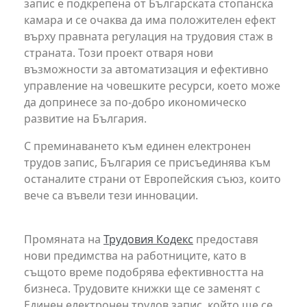
запис е подкрепена от Българската стопанска
камара и се очаква да има положителен ефект
върху правната регулация на трудовия стаж в
страната. Този проект отваря нови
възможности за автоматизация и ефективно
управление на човешките ресурси, което може
да допринесе за по-добро икономическо
развитие на България.
С преминаването към единен електронен
трудов запис, България се присъединява към
останалите страни от Европейския съюз, които
вече са въвели тези инновации.
Промяната на
Трудовия Кодекс
предоставя
нови предимства на работниците, като в
същото време подобрява ефективността на
бизнеса. Трудовите книжки ще се заменят с
Единен електронен трудов запис, който ще се