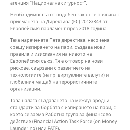
агенция “Национална сигурност”.
Необходимостта от подобен закон се появява с
приемането на Директива (ЕС) 2018/843 от
Европейския парламент през 2018 година.
Така наречената Пета директива, насочена
срещу изпирането на пари, създава нови
правила и изисквания на нивото на
Европейския съюз. Тя е отговор на нови
рискове, свързани с развитието на
технологиите (напр. виртуалните валути) и
глобалния мащаб на терористичните
организации.
Това налага създаването на международни
стандарти за борбата с изпирането на пари, с
което се заема Работна група за финансово
действие (Financial Action Task Force (on Money
Laundering) или FATF).