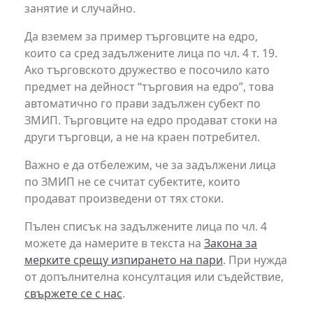
занятие и случайно.
Да вземем за пример търговците на едро,
които са сред задължените лица по чл. 4 т. 19.
Ако търговското дружество е посочило като
предмет на дейност “търговия на едро”, това
автоматично го прави задължен субект по
ЗМИП. Търговците на едро продават стоки на
други търговци, а не на краен потребител.
Важно е да отбележим, че за задължени лица
по ЗМИП не се считат субектите, които
продават произведени от тях стоки.
Пълен списък на задължените лица по чл. 4
можете да намерите в текста на
Закона за
мерките срещу изпирането на пари
. При нужда
от допълнителна консултация или съдействие,
свържете се с нас
.