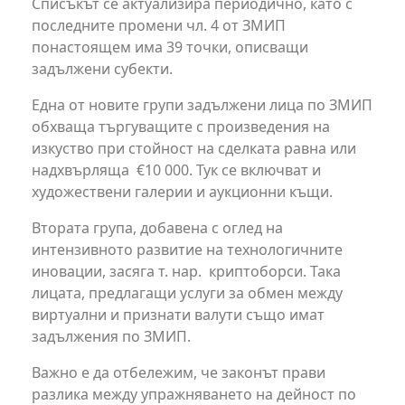
Списъкът се актуализира периодично, като с
последните промени чл. 4 от ЗМИП
понастоящем има 39 точки, описващи
задължени субекти.
Една от новите групи задължени лица по ЗМИП
обхваща търгуващите с произведения на
изкуство при стойност на сделката равна или
надхвърляща €10 000. Тук се включват и
художествени галерии и аукционни къщи.
Втората група, добавена с оглед на
интензивното развитие на технологичните
иновации, засяга т. нар. криптоборси. Така
лицата, предлагащи услуги за обмен между
виртуални и признати валути също имат
задължения по ЗМИП.
Важно е да отбележим, че законът прави
разлика между упражняването на дейност по