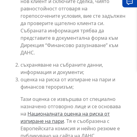
нов клиент и сключите сделка, чиято
равностойност отговаря на
горепосочените условия, вие сте задължен
да проверите щателно клиента си.
Събраната информация трябва да
представите в документална форма към
Дирекция “Финансово разузнаване” към
ДАНС.
съхраняване на събраните данни,
информация и документи;
оценка на риска от изпиране на пари и
финансов тероризъм;
Тази оценка се извършва от специално
назначено отговорно лице и се основава
на
Националната оценка на риска от
изпиране на пари
. Тя е съобразена с
Европейската комисия и нейно резюме е
публикувано на сайта на ДАНС.