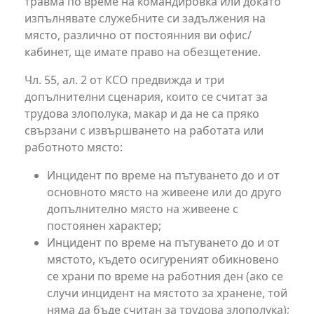
травма по време на командировка или докато
изпълнявате служебните си задължения на
място, различно от постоянния ви офис/
кабинет, ще имате право на обезщетение.
Чл. 55, ал. 2 от КСО предвижда и три
допълнителни сценария, които се считат за
трудова злополука, макар и да не са пряко
свързани с извършването на работата или
работното място:
Инцидент по време на пътуването до и от
основното място на живеене или до друго
допълнително място на живеене с
постоянен характер;
Инцидент по време на пътуването до и от
мястото, където осигуреният обикновено
се храни по време на работния ден (ако се
случи инцидент на мястото за хранене, той
няма да бъде считан за трудова злополука);