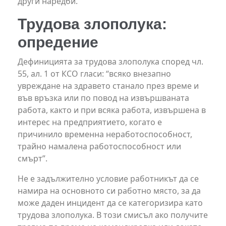
други наредби.
Трудова злополука:
опредение
Дефиницията за трудова злополука според чл.
55, ал. 1 от КСО гласи: “всяко внезапно
увреждане на здравето станало през време и
във връзка или по повод на извършваната
работа, както и при всяка работа, извършена в
интерес на предприятието, когато е
причинило временна неработоспособност,
трайно намалена работоспособност или
смърт”.
Не е задължително условие работникът да се
намира на основното си работно място, за да
може даден инцидент да се категоризира като
трудова злополука. В този смисъл ако получите