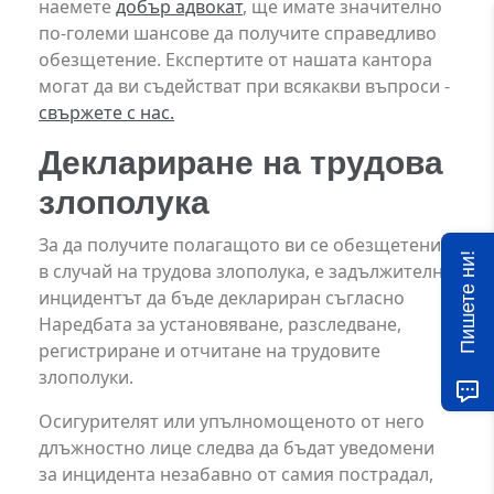
наемете
добър адвокат
, ще имате значително
по-големи шансове да получите справедливо
обезщетение. Експертите от нашата кантора
могат да ви съдействат при всякакви въпроси -
свържете с нас
.
Деклариране на трудова
злополука
За да получите полагащото ви се обезщетение
Пишете ни!
в случай на трудова злополука, е задължително
инцидентът да бъде деклариран съгласно
Наредбата за установяване, разследване,
регистриране и отчитане на трудовите
злополуки.
Осигурителят или упълномощеното от него
длъжностно лице следва да бъдат уведомени
за инцидента незабавно от самия пострадал,