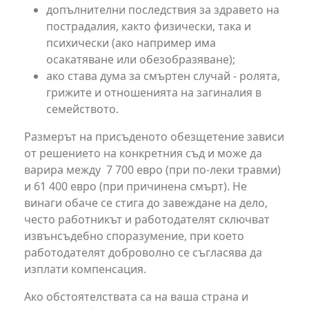
допълнителни последствия за здравето на
пострадалия, както физически, така и
психически (ако например има
осакатяване или обезобразяване);
ако става дума за смъртен случай - ролята,
грижите и отношенията на загиналия в
семейството.
Размерът на присъденото обезщетение зависи
от решението на конкретния съд и може да
варира между 7 700 евро (при по-леки травми)
и 61 400 евро (при причинена смърт). Не
винаги обаче се стига до завеждане на дело,
често работникът и работодателят сключват
извънсъдебно споразумение, при което
работодателят доброволно се съгласява да
изплати компенсация.
Ако обстоятелствата са на ваша страна и