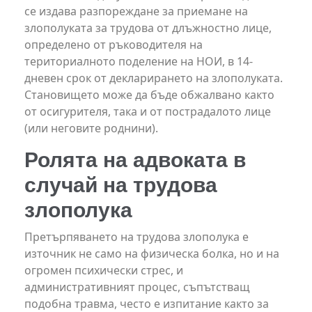
се издава разпореждане за приемане на
злополуката за трудова от длъжностно лице,
определено от ръководителя на
териториалното поделение на НОИ, в 14-
дневен срок от декларирането на злополуката.
Становището може да бъде обжалвано както
от осигурителя, така и от пострадалото лице
(или неговите роднини).
Ролята на адвоката в
случай на трудова
злополука
Претърпяването на трудова злополука е
източник не само на физическа болка, но и на
огромен психически стрес, и
административният процес, съпътстващ
подобна травма, често е изпитание както за