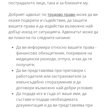
пострадалото лице, така и за близките му.
Добрият адвокат по
трудово право
може да ви
окаже подкрепа и съдействие, да защити
вашите права и да издейства възможно най-
добър изход от ситуацията. Адвокатът може да
ви помогне по следните начини:
Да ви информира относно вашите права -
финансово обезщетение, покриване на
медицински разходи, отпуск, и как да ги
получите;
Да ви представлява при преговори с
работодателя или застрахователя за
извънсъдебно споразумение и да
договори възможно най-добри условия;
Да подаде иск в съда от ваше име, да
състави и подаде необходимата
документация и да ви представлява при