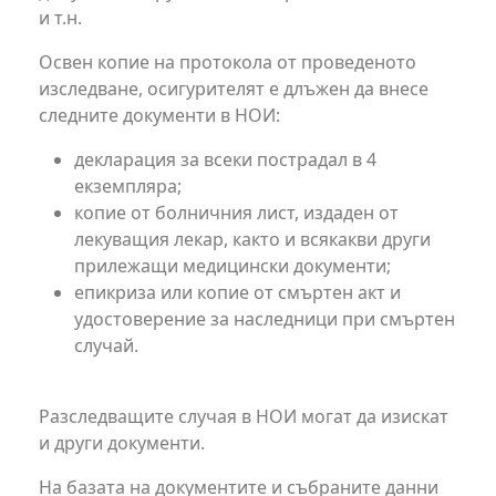
и т.н.
Освен копие на протокола от проведеното
изследване, осигурителят е длъжен да внесе
следните документи в НОИ:
декларация за всеки пострадал в 4
екземпляра;
копие от болничния лист, издаден от
лекуващия лекар, както и всякакви други
прилежащи медицински документи;
епикриза или копие от смъртен акт и
удостоверение за наследници при смъртен
случай.
Разследващите случая в НОИ могат да изискат
и други документи.
На базата на документите и събраните данни