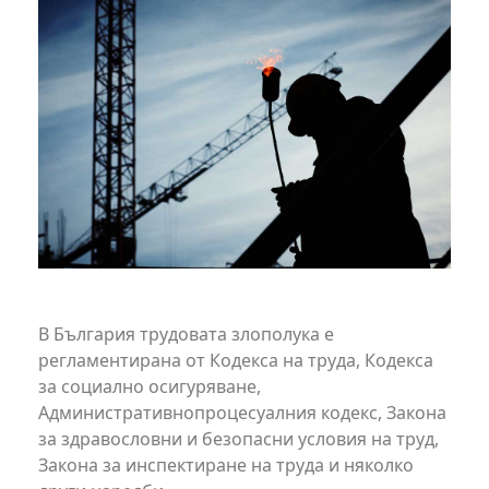
В България трудовата злополука е
регламентирана от Кодекса на труда, Кодекса
за социално осигуряване,
Административнопроцесуалния кодекс, Закона
за здравословни и безопасни условия на труд,
Закона за инспектиране на труда и няколко