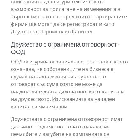
вписванията да осигури техническата
възможност за прилагане на измененията в
Търговския закон, според които стартиращите
фирми ще могат да се регистрират и като
Дружества с Променлив Капитал.
Дружество с ограничена отговорност -
ООД
ООД осигурява ограничена отговорност, което
означава, че собствениците на бизнеса в
случай на задължения на дружеството
отговарят със сума която не може да
надхвърля тяхната дялова вноска от капитала
на дружеството. Изискванията за начален
капитал са минимални.
Дружествата с ограничена отговорност имат
данъчно предимство. Това означава, че
печалбите и загубите на компанията се