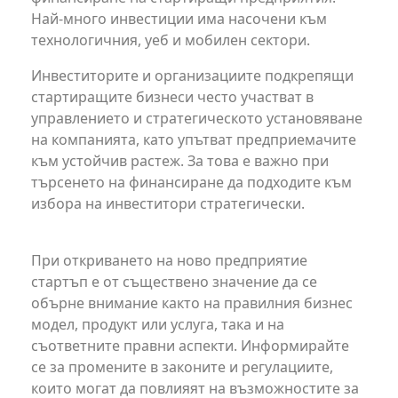
Най-много инвестиции има насочени към
технологичния, уеб и мобилен сектори.
Инвеститорите и организациите подкрепящи
стартиращите бизнеси често участват в
управлението и стратегическото установяване
на компанията, като упътват предприемачите
към устойчив растеж. За това е важно при
търсенето на финансиране да подходите към
избора на инвеститори стратегически.
При откриването на ново предприятие
стартъп е от съществено значение да се
обърне внимание както на правилния бизнес
модел, продукт или услуга, така и на
съответните правни аспекти. Информирайте
се за промените в законите и регулациите,
които могат да повлияят на възможностите за