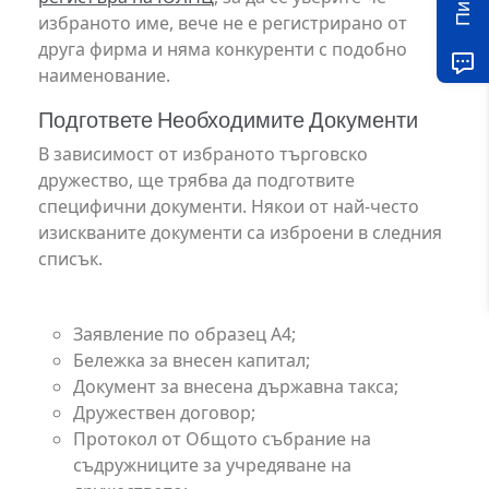
избраното име, вече не е регистрирано от
друга фирма и няма конкуренти с подобно
наименование.
Подгответе Необходимите Документи
В зависимост от избраното търговско
дружество, ще трябва да подготвите
специфични документи. Някои от най-често
изискваните документи са изброени в следния
списък.
Дружество с Ограничена Отговорност
Заявление по образец А4;
Бележка за внесен капитал;
Документ за внесена държавна такса;
Дружествен договор;
Протокол от Общото събрание на
съдружниците за учредяване на