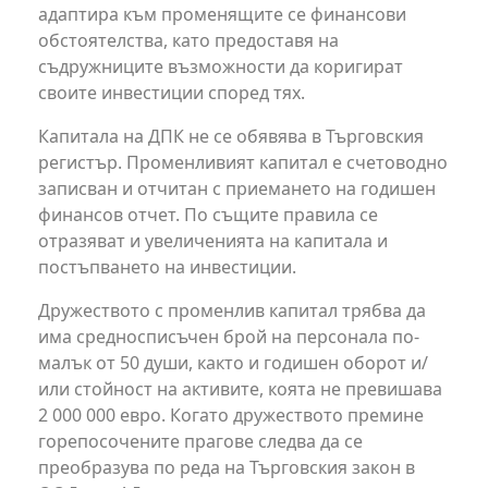
адаптира към променящите се финансови
обстоятелства, като предоставя на
съдружниците възможности да коригират
своите инвестиции според тях.
Капитала на ДПК не се обявява в Търговския
регистър. Променливият капитал е счетоводно
записван и отчитан с приемането на годишен
финансов отчет. По същите правила се
отразяват и увеличенията на капитала и
постъпването на инвестиции.
Дружеството с променлив капитал трябва да
има средносписъчен брой на персонала по-
малък от 50 души, както и годишен оборот и/
или стойност на активите, коята не превишава
2 000 000 евро. Когато дружеството премине
горепосочените прагове следва да се
преобразува по реда на Търговския закон в