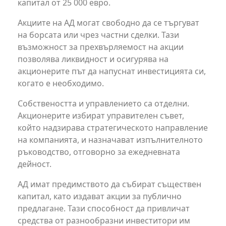
капитал от 25 000 евро.
Акциите на АД могат свободно да се търгуват
на борсата или чрез частни сделки. Тази
възможност за прехвърляемост на акции
позволява ликвидност и осигурява на
акционерите път да напуснат инвестицията си,
когато е необходимо.
Собствеността и управлението са отделни.
Акционерите избират управителен съвет,
който надзирава стратегическото направление
на компанията, и назначават изпълнителното
ръководство, отговорно за ежедневната
дейност.
АД имат предимството да събират съществен
капитал, като издават акции за публично
предлагане. Тази способност да привличат
средства от разнообразни инвеститори им