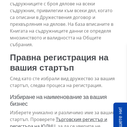
съдружниците с броя дялове на всеки
съдружник, привилегии към всеки дял, когато
са описани в Дружествения договор и
прехвърляния на дялове. На база вписаните в
Книгата на съдружниците данни се определя
мнозинството и валидността на Общите
събрания.
Правна регистрация на
вашия стартъп
След като сте избрали вид дружество за вашия
стартъп, следва процеса на регистрация.
Избиране на наименование за вашия
бизнес
Пишете ни!
Изберете уникално и различимо име за вашия
стартъп. Проверете
Търговския регистър и
регистъра на ЮЛНЦ
, за да се уверите че