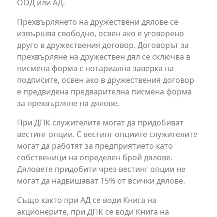
ООД или АД.
Прехвърлянето на дружествени дялове се
извършва свободно, освен ако е уговорено
друго в дружествения договор. Договорът за
прехвърляне на дружествен дял се сключва в
писмена форма с нотариална заверка на
подписите, освен ако в дружествения договор
е предвидена предварителна писмена форма
за прехвърляне на дялове.
При ДПК служителите могат да придобиват
вестинг опции. С вестинг опциите служителите
могат да работят за предприятието като
собственици на определен брой дялове.
Дяловете придобити чрез вестинг опции не
могат да надвишават 15% от всички дялове.
Също както при АД се води Книга на
акционерите, при ДПК се води Книга на