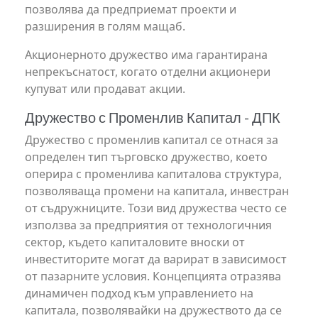
позволява да предприемат проекти и
разширения в голям мащаб.
Акционерното дружество има гарантирана
непрекъснатост, когато отделни акционери
купуват или продават акции.
Дружество с Променлив Капитал - ДПК
Дружество с променлив капитал се отнася за
определен тип търговско дружество, което
оперира с променлива капиталова структура,
позволяваща промени на капитала, инвестран
от съдружниците. Този вид дружества често се
използва за предприятия от технологичния
сектор, където капиталовите вноски от
инвеститорите могат да варират в зависимост
от пазарните условия. Концепцията отразява
динамичен подход към управлението на
капитала, позволявайки на дружеството да се