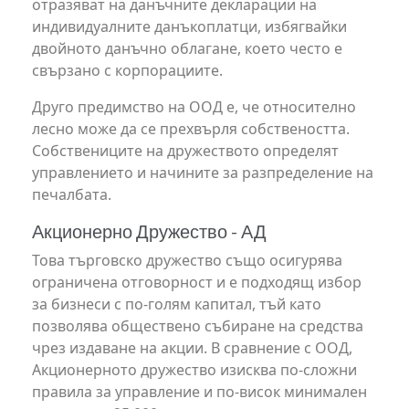
отразяват на данъчните декларации на
индивидуалните данъкоплатци, избягвайки
двойното данъчно облагане, което често е
свързано с корпорациите.
Друго предимство на ООД е, че относително
лесно може да се прехвърля собствеността.
Собствениците на дружеството определят
управлението и начините за разпределение на
печалбата.
Акционерно Дружество - АД
Това търговско дружество също осигурява
ограничена отговорност и е подходящ избор
за бизнеси с по-голям капитал, тъй като
позволява обществено събиране на средства
чрез издаване на акции. В сравнение с ООД,
Акционерното дружество изисква по-сложни
правила за управление и по-висок минимален