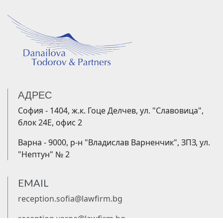
АДРЕС
София - 1404, ж.к. Гоце Делчев, ул. "Славовица",
блок 24Е, офис 2
Варна - 9000, р-н "Владислав Варненчик", ЗПЗ, ул.
"Нептун" № 2
EMAIL
reception.sofia@lawfirm.bg
reception.varna@lawfirm.bg