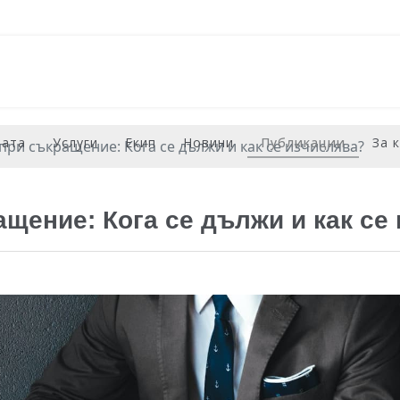
рата
Услуги
Екип
Новини
Публикации
За 
ри съкращение: Кога се дължи и как се изчислява?
щение: Кога се дължи и как се 