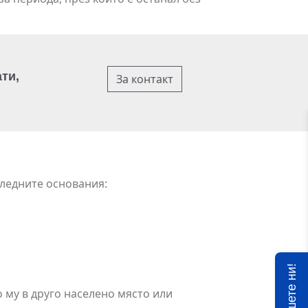
ти,
За контакт
следните основания:
Пишете ни!
 му в друго населено място или