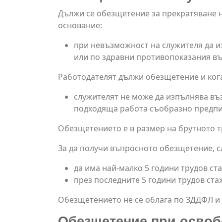
Дължи се обезщетение за прекратяване н
основание:
при невъзможност на служителя да и
или по здравни противопоказания въз
Работодателят дължи обезщетение и кога
служителят не може да изпълнява въ
подходяща работа съобразно предпи
Обезщетението е в размер на брутното т
За да получи въпросното обезщетение, с
да има най-малко 5 години трудов ста
през последните 5 години трудов ста
Обезщетението не се облага по ЗДДФЛ и 
Обезщетение при освобо