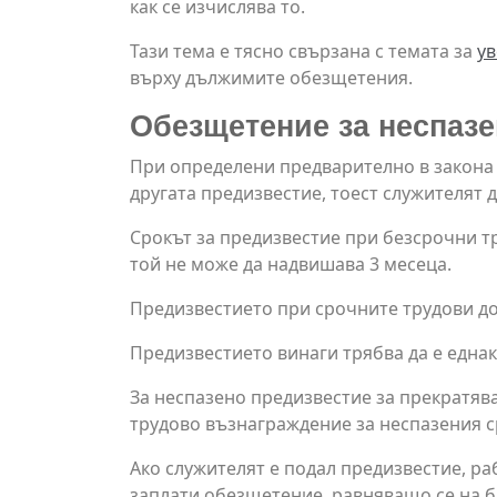
как се изчислява то.
Тази тема е тясно свързана с темата за
ув
върху дължимите обезщетения.
Обезщетение за неспазен
При определени предварително в закона 
другата предизвестие, тоест служителят 
Срокът за предизвестие при безсрочни тр
той не може да надвишава 3 месеца.
Предизвестието при срочните трудови дог
Предизвестието винаги трябва да е еднак
За неспазено предизвестие за прекратяв
трудово възнаграждение за неспазения с
Ако служителят е подал предизвестие, ра
заплати обезщетение, равняващо се на б