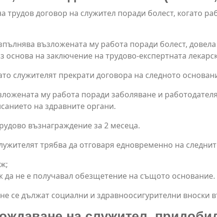
а трудов договор на служител поради болест, когато ра
зпълнява възложената му работа поради болест, довела
 основа на заключение на трудово-експертната лекарск
то служителят прекрати договора на следното основан
зложената му работа поради заболяване и работодателят
санието на здравните органи.
рудово възнаграждение за 2 месеца.
лужителят трябва да отговаря едновременно на следнит
ж;
ж да не е получавал обезщетение на същото основание.
не се дължат социални и здравноосигурителни вноски в
ждаване на служител, придобил 