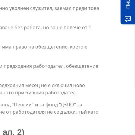
нно уволнен служител, заемал преди това
ане без работа, но за не повече от 1
т има право на обезщетение, което е
при предходния работодател, обезщетение
предходния месец не е сключил ново
ваното при бившия работодател.
онд "Пенсии" и за фонд “ДЗПО” за
не от работодателя не се дължи, тъй като
ал. 2)