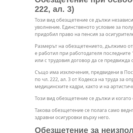
222, ал. 3)
Този вид обезщетение се дължи независ
уволнение. Единственото условие за пол
придобил право на пенсия за осигурителен
Размерът на обезщетението, дължимо от 
е работил при работодателя последните 1
или с трудовия договор да се предвижда 
Също има изключения, предвидени в Пост
по чл. 222, ал. 3 от Кодекса на труда за
медицинските кадри, както и на артистич
Този вид обезщетение се дължи и когато 
Такова обезщетение се полага само веднъ
здравни осигуровки върху него.
Обезщетение за неизпол