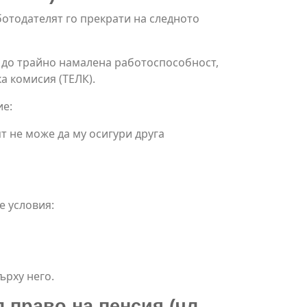
ботодателят го прекрати на следното
 до трайно намалена работоспособност,
а комисия (ТЕЛК).
ие:
 не може да му осигури друга
е условия:
ърху него.
право на пенсия (чл.