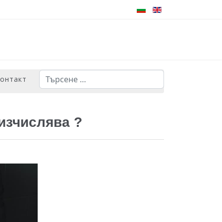
Търсене
контакт
Type 2 or more characters for results.
изчислява ?