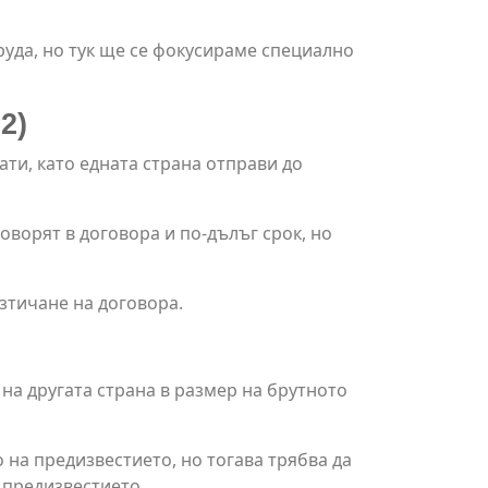
руда, но тук ще се фокусираме специално
2)
ти, като едната страна отправи до
оворят в договора и по-дълъг срок, но
изтичане на договора.
на другата страна в размер на брутното
 на предизвестието, но тогава трябва да
 предизвестието.