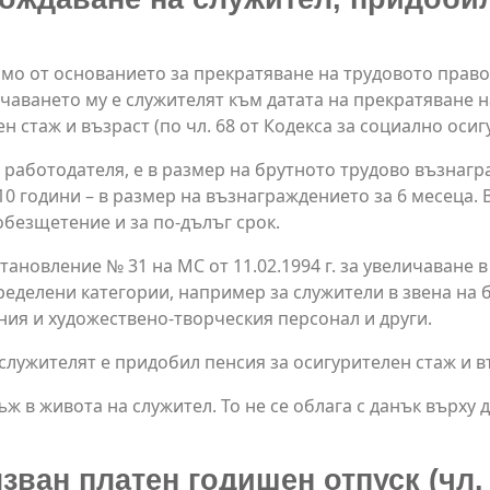
имо от основанието за прекратяване на трудовото прав
учаването му е служителят към датата на прекратяване 
 стаж и възраст (по чл. 68 от Кодекса за социално осиг
работодателя, е в размер на брутното трудово възнагра
0 години – в размер на възнаграждението за 6 месеца.
обезщетение и за по-дълъг срок.
ановление № 31 на МС от 11.02.1994 г. за увеличаване 
 определени категории, например за служители в звена н
ния и художествено-творческия персонал и други.
служителят е придобил пенсия за осигурителен стаж и 
ж в живота на служител. То не се облага с данък върху 
зван платен годишен отпуск (чл. 