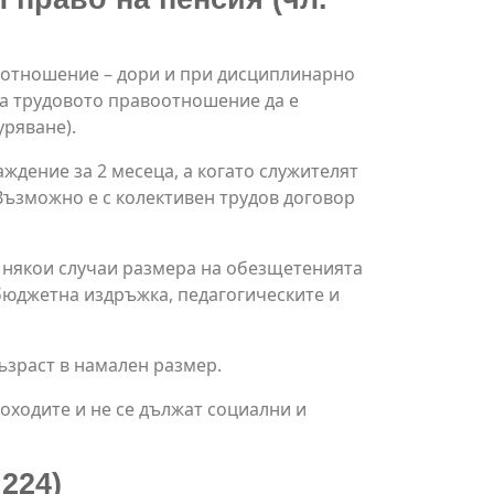
оотношение – дори и при дисциплинарно
на трудовото правоотношение да е
уряване).
ждение за 2 месеца, а когато служителят
 Възможно е с колективен трудов договор
в някои случаи размера на обезщетенията
а бюджетна издръжка, педагогическите и
възраст в намален размер.
доходите и не се дължат социални и
224)