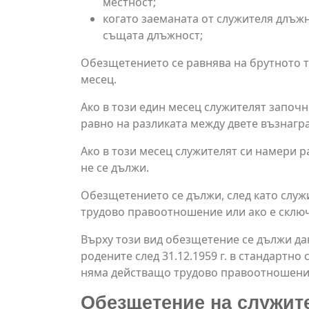
местност;
когато заеманата от служителя длъжн
същата длъжност;
Обезщетението се равнява на брутното тр
месец.
Ако в този един месец служителят започн
равно на разликата между двете възнагр
Ако в този месец служителят си намери 
не се дължи.
Обезщетението се дължи, след като служи
трудово правоотношение или ако е сключ
Върху този вид обезщетение се дължи да
родените след 31.12.1959 г. в стандартн
няма действащо трудово правоотношени
Обезщетение на служител