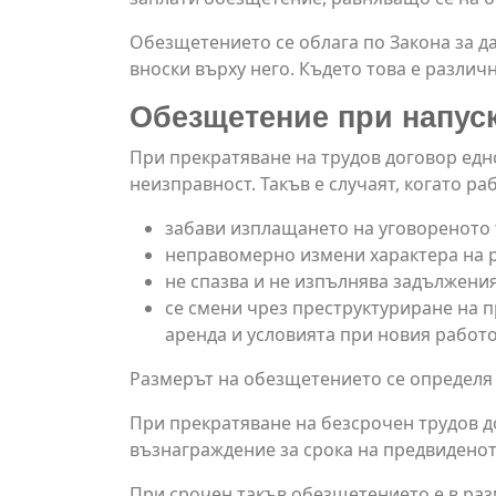
Обезщетението се облага по Закона за д
вноски върху него. Където това е различ
Обезщетение при напускан
При прекратяване на трудов договор едн
неизправност. Такъв е случаят, когато ра
забави изплащането на уговореното 
неправомерно измени характера на р
не спазва и не изпълнява задължения
се смени чрез преструктуриране на п
аренда и условията при новия работ
Размерът на обезщетението се определя 
При прекратяване на безсрочен трудов д
възнаграждение за срока на предвиденот
При срочен такъв обезщетението е в раз