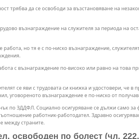
ост трябва да се освободи за възстановяване на незако
удово възнаграждение на служителя за периода на остав
е работа, но тя е с по-ниско възнаграждение, служителя
аждения.
работа с възнаграждение по-високо или равно на това 
телят се яви с трудовата си книжка и удостовери, че в 
ил, уговореното възнаграждение е по-ниско от получа
нък по ЗДДФЛ. Социално осигуряване се дължи само за ф
о съотношение работник-работодател. Здравно осигурява
е между страните.
, освободен по болест (чл. 222, 