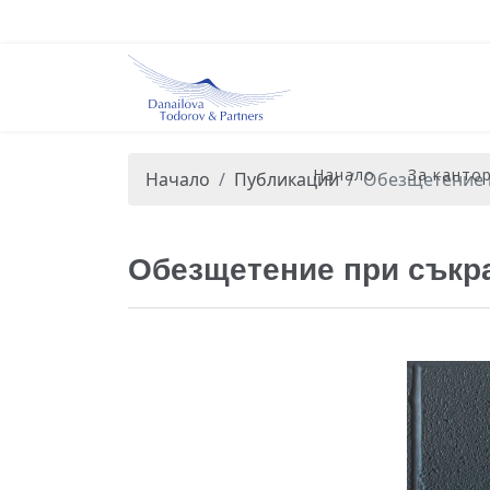
Начало
За канто
Начало
Публикации
Обезщетение п
Обезщетение при съкра