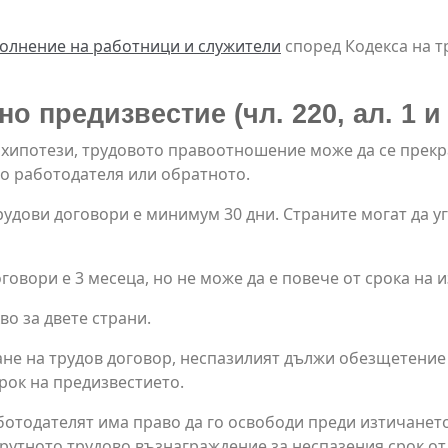
олнение на работници и служители
според Кодекса на т
о предизвестие (чл. 220, ал. 1 и 
хипотези, трудовото правоотношение може да се прекра
до работодателя или обратното.
удови договори е минимум 30 дни. Страните могат да уг
овори е 3 месеца, но не може да е повече от срока на 
во за двете страни.
ане на трудов договор, неспазилият дължи обезщетение 
рок на предизвестието.
ботодателят има право да го освободи преди изтичането
рутното трудово възнаграждение за неспазения срок от