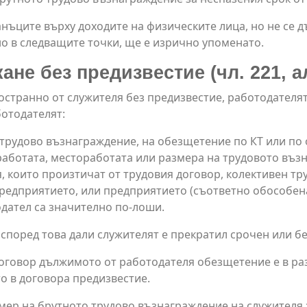
анъците върху доходите на физическите лица, но не се 
но в следващите точки, ще е изрично упоменато.
е без предизвестие (чл. 221, ал. 
остранно от служителя без предизвестие, работодателят
ботодателят:
трудово възнаграждение, на обезщетение по КТ или по
аботата, местоработата или размера на трудовото въз
, които произтичат от трудовия договор, колективен тр
редприятието, или предприятието (съответно обособена 
одател са значително по-лоши.
според това дали служителят е прекратил срочен или б
оговор дължимото от работодателя обезщетение е в ра
о в договора предизвестие.
мер на брутното трудово възнаграждение на служителя з