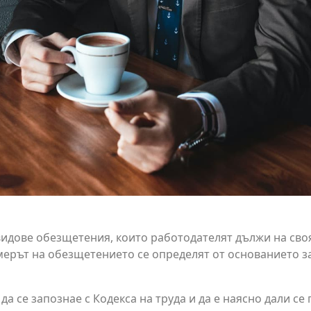
 видове обезщетения, които работодателят дължи на сво
ерът на обезщетението се определят от основанието за
 да се запознае с Кодекса на труда и да е наясно дали 