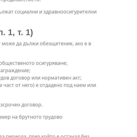
дължат социални и здравноосигурителни
1, т. 1)
 може да дължи обезщетение, ако е в
 общественото осигуряване;
награждение;
удов договор или нормативен акт;
част от него) е отдадено под наем или
езсрочен договор.
змер на брутното трудово
а периода, през който е останал без