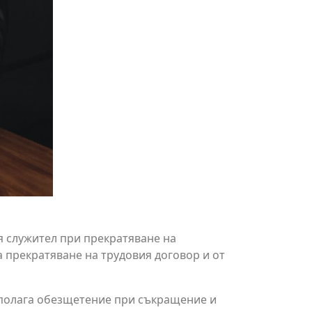
я служител при прекратяване на
 прекратяване на трудовия договор и от
се полага обезщетение при съкращение и