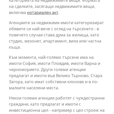
категорията на недвижимите вещи. Формата
на сделките, засягащи недвижимите вещи,
включва
нотариален акт
.
Агенциите за недвижими имоти категоризират
обявите си най-вече с оглед на търсенето - в
повечето случаи става дума за жилища, като
студио, мезонет, апартамент, вила или частна
къща.
Към момента, най-голямо търсене има на
имоти София, имоти Пловдив, имоти Варна и
черноморието. Други големи агенции
предлагат и имоти във Велико Търново, Стара
Загора, като имат собствени клонове и в по-
малките населени места.
Някои големи агенции работят с чуждестранни
граждани, като предлагат и имоти с
инвестиционна цел - например с цел строеж на