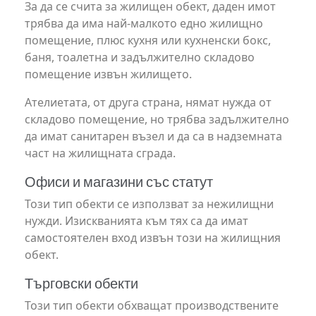
За да се счита за жилищен обект, даден имот
трябва да има най-малкото едно жилищно
помещение, плюс кухня или кухненски бокс,
баня, тоалетна и задължително складово
помещение извън жилището.
Ателиетата, от друга страна, нямат нужда от
складово помещение, но трябва задължително
да имат санитарен възел и да са в надземната
част на жилищната сграда.
Офиси и магазини със статут
Този тип обекти се използват за нежилищни
нужди. Изискванията към тях са да имат
самостоятелен вход извън този на жилищния
обект.
Търговски обекти
Този тип обекти обхващат производствените