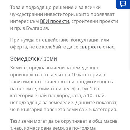
Това е подходящо решение и за всички
чуждестранни инвеститори, които проявяват
интерес към
ВЕИ проекти
, строителни проекти
и пр. в България.
При нужда от съдействие, консултация или
оферта, не се колебайте да се
свържете с нас
.
Земеделски земи
Земите, предназначени за земеделско
производство, се делят на 10 категории в
зависимост от качеството и продуктивността
на почвите, климата и релефа. Тук 1-ва
категория е най-плодородната, а 10 - най-
неподходяща за земеделие. Данните показват,
че в България повечето земи са 3-5 категория.
Тези земи могат да се окрупняват в общ масив,
т.нар. комасирана земя, за по-голяма