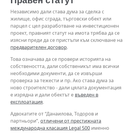
Правен статут
Независимо дали става дума за сделка с
жилище, офис сграда, търговски обект или
парцел с цел разработване на инвестиционен
проект, правният статут на имота трябва да се
изясни преди да се пристъпи към сключване на
предварителен договор
.
Това означава да се провери историята на
собствеността, дали собственикът има всички
необходими документи, да се извърши
проверка за тежести и пр. Ако става дума за
ново строителство - дали цялата документация
е изрядна и дали обектът е
въведен в
експлоатация
.
Адвокатите от “Данаилова, Тодоров и
партньори”,
отличени от престижната
международна класация Legal 500
именно