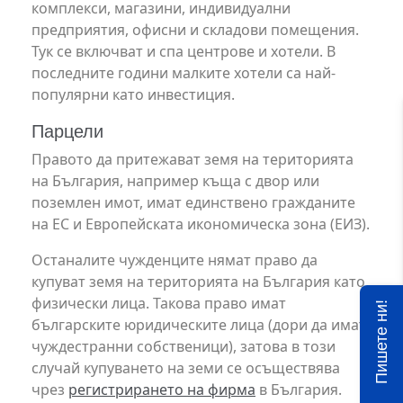
комплекси, магазини, индивидуални
предприятия, офисни и складови помещения.
Тук се включват и спа центрове и хотели. В
последните години малките хотели са най-
популярни като инвестиция.
Парцели
Правото да притежават земя на територията
на България, например къща с двор или
поземлен имот, имат единствено гражданите
на ЕС и Европейската икономическа зона (ЕИЗ).
Останалите чужденците нямат право да
купуват земя на територията на България като
физически лица. Такова право имат
Пишете ни!
българските юридическите лица (дори да имат
чуждестранни собственици), затова в този
случай купуването на земи се осъществява
чрез
регистрирането на фирма
в България.