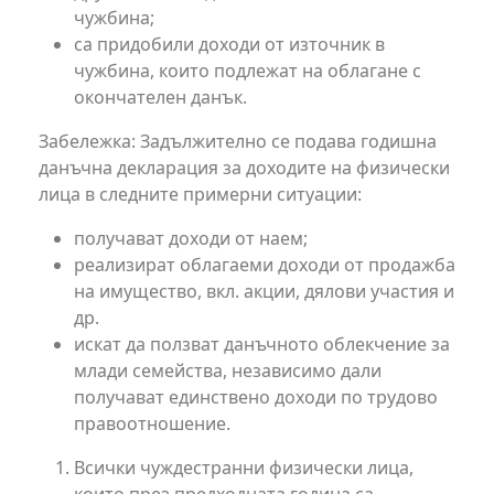
чужбина;
са придобили доходи от източник в
чужбина, които подлежат на облагане с
окончателен данък.
Забележка: Задължително се подава годишна
данъчна декларация за доходите на физически
лица в следните примерни ситуации:
получават доходи от наем;
реализират облагаеми доходи от продажба
на имущество, вкл. акции, дялови участия и
др.
искат да ползват данъчното облекчение за
млади семейства, независимо дали
получават единствено доходи по трудово
правоотношение.
Всички чуждестранни физически лица,
които през предходната година са