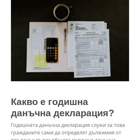
Какво е годишна
данъчна декларация?
Годишната данъчна декларация служи за това
гражданите сами да определят дължимия от
тях данък върху общата годишна данъчна