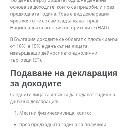
основа за доходите, които са придобили през
предходната година. Това е вид декларация,
чрез която те се самозадължават пред
Националната агенция по приходите (НАП).
В България доходите се облагат с плосък данък
от 10%, а 15% е данъкът на лицата,
извършващи дейност като еднолични
търговци (ЕТ).
Подаване на декларация
за доходите
Следните лица са длъжни да подават годишна
данъчна декларация:
Местни физически лица, които:
през предходната година са получили