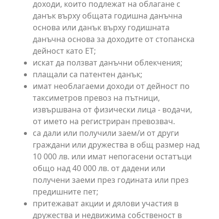
доходи, които подлежат на облагане с
данък върху общата годишна данъчна
основа или данък върху годишната
данъчна основа за доходите от стопанска
дейност като ЕТ;
искат да ползват данъчни облекчения;
плащали са патентен данък;
имат необлагаеми доходи от дейност по
таксиметров превоз на пътници,
извършвана от физически лица - водачи,
от името на регистриран превозвач.
са дали или получили заем/и от други
граждани или дружества в общ размер над
10 000 лв. или имат непогасени остатъци
общо над 40 000 лв. от дадени или
получени заеми през годината или през
предишните пет;
притежават акции и дялови участия в
дружества и недвижима собственост в