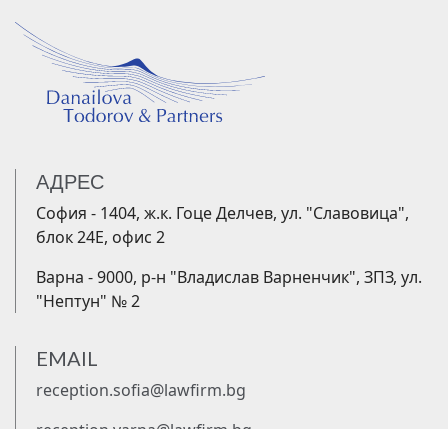
АДРЕС
София - 1404, ж.к. Гоце Делчев, ул. "Славовица",
блок 24Е, офис 2
Варна - 9000, р-н "Владислав Варненчик", ЗПЗ, ул.
"Нептун" № 2
EMAIL
reception.sofia@lawfirm.bg
reception.varna@lawfirm.bg