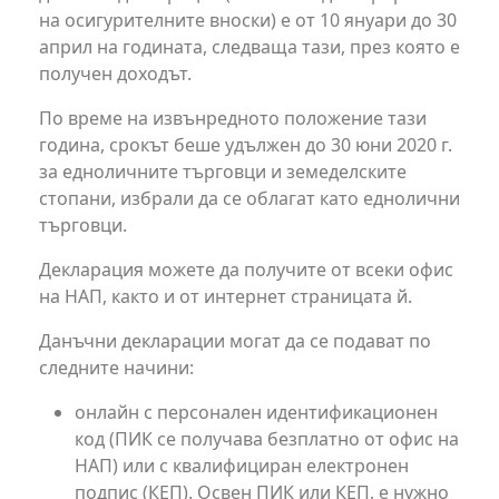
на осигурителните вноски) е от 10 януари до 30
април на годината, следваща тази, през която е
получен доходът.
По време на извънредното положение тази
година, срокът беше удължен до 30 юни 2020 г.
за едноличните търговци и земеделските
стопани, избрали да се облагат като еднолични
търговци.
Декларация можете да получите от всеки офис
на НАП, както и от интернет страницата й.
Данъчни декларации могат да се подават по
следните начини:
онлайн с персонален идентификационен
код (ПИК се получава безплатно от офис на
НАП) или с квалифициран електронен
подпис (КЕП). Освен ПИК или КЕП, е нужно