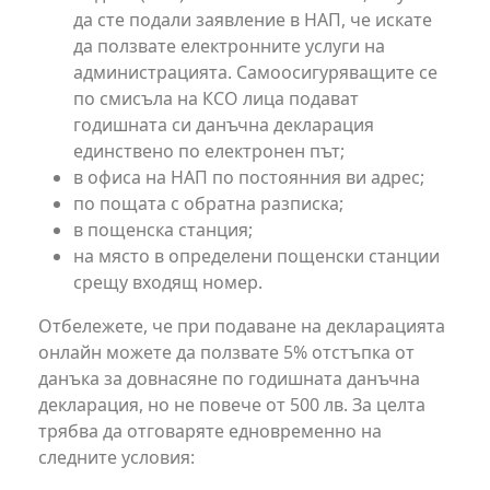
да сте подали заявление в НАП, че искате
да ползвате електронните услуги на
администрацията. Самоосигуряващите се
по смисъла на КСО лица подават
годишната си данъчна декларация
единствено по електронен път;
в офиса на НАП по постоянния ви адрес;
по пощата с обратна разписка;
в пощенска станция;
на място в определени пощенски станции
срещу входящ номер.
Отбележете, че при подаване на декларацията
онлайн можете да ползвате 5% отстъпка от
данъка за довнасяне по годишната данъчна
декларация, но не повече от 500 лв. За целта
трябва да отговаряте едновременно на
следните условия: