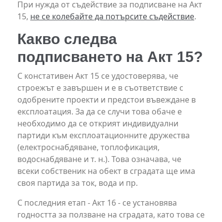
При нужда от съдействие за подписване на Акт
15,
не се колебайте да потърсите съдействие
.
Какво следва
подписването на Акт 15?
С констативен Акт 15 се удостоверява, че
строежът е завършен и е в съответствие с
одобрените проекти и предстои въвеждане в
експлоатация. За да се случи това обаче е
необходимо да се открият индивидуални
партиди към експлоатационните дружества
(електроснабдяване, топлофикация,
водоснабдяване и т. н.). Това означава, че
всеки собственик на обект в сградата ще има
своя партида за ток, вода и пр.
С последния етап - Акт 16 - се установява
годността за ползване на сградата, като това се