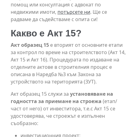
помощ или консултация с адвокат по
недвижими имоти,
потърсете ни
. Ще се
радваме да съдействаме с опита си!
Какво е Акт 15?
Акт образец 15
е вторият от основните етапи
за контрол по време на строителството (Акт 14,
Акт 15 и Акт 16). Процедурата по издаване на
отделните актове в строителния процес е
описана в Наредба №3 към Закона за
устройството на територията (ЗУТ).
Акт образец 15 служи за
установяване на
годността за приемане на строежа
(етап/
част от него) от инвеститора, т.е.с Акт 15 се
удостоверява, че строежът е изпълнен
съобразно:
инвестиционния проект;