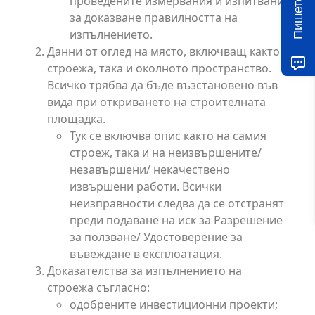
Пишете ни!
проведените измервания и изпитвания
за доказване правилността на
изпълнението.
Данни от оглед на място, включващ както
строежа, така и околното пространство.
Всичко трябва да бъде възстановено във
вида при откриването на строителната
площадка.
Тук се включва опис както на самия
строеж, така и на неизвършените/
незавършени/ некачествено
извършени работи. Всички
неизправности следва да се отстранят
преди подаване на иск за Разрешение
за ползване/ Удостоверение за
въвеждане в експлоатация.
Доказателства за изпълнението на
строежа съгласно:
одобрените инвестиционни проекти;