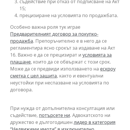
съдействие при отказ от подписване на Акт
15;
прецизиране на условията по продажбата.
Особено важна роля тук играе
Предварителният договор за покупко-
продажба
. Препоръчително е в него да се
регламентира ясно срокът за издаване на Акт
16. Важно е да се прецизират и
условията за
плащане
, които да се обвържат с този срок.
Може да се предвиди използването на
ескроу
сметка с цел защита
, както и евентуални
неустойки при неспазване на условията по
договора.
При нужда от допълнителна консултация или
съдействие,
потърсете ни
. Адвокатското ни
дружество е дългогодишен
лидер в категория
“Недвижими имоти” в изключително