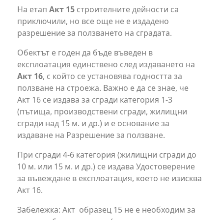
На етап
Акт 15
строителните дейности са
приключили, но все още не е издадено
разрешение за ползването на сградата.
Обектът е годен да бъде въведен в
експлоатация единствено след издаването на
Акт 16
, с който се установява годността за
ползване на строежа. Важно е да се знае, че
Акт 16 се издава за сгради категория 1-3
(пътища, производствени сгради, жилищни
сгради над 15 м. и др.) и е основание за
издаване на Разрешение за ползване.
При сгради 4-6 категория (жилищни сгради до
10 м. или 15 м. и др.) се издава Удостоверение
за въвеждане в експлоатация, което не изисква
Акт 16.
Забележка: Акт образец 15 не е необходим за