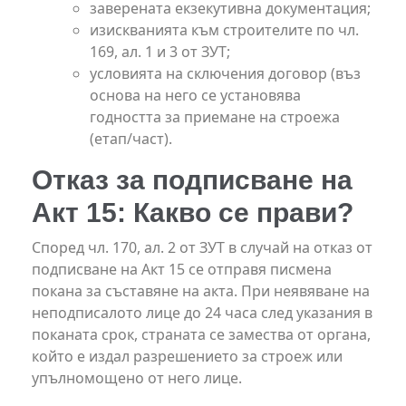
заверената екзекутивна документация;
изискванията към строителите по чл.
169, ал. 1 и 3 от ЗУТ;
условията на сключения договор (въз
основа на него се установява
годността за приемане на строежа
(етап/част).
Отказ за подписване на
Акт 15: Какво се прави?
Според чл. 170, ал. 2 от ЗУТ в случай на отказ от
подписване на Акт 15 се отправя писмена
покана за съставяне на акта. При неявяване на
неподписалото лице до 24 часа след указания в
поканата срок, страната се замества от органа,
който е издал разрешението за строеж или
упълномощено от него лице.