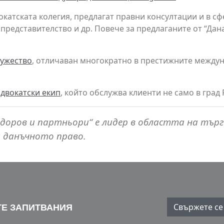
окатската колегия, предлагат правни консултации и в с
представителство и др. Повече за предлаганите от “Да
ружество
, отличаван многократно в престижните междун
двокатски екип
, който обслужва клиенти не само в град Р
одоров и партньори“ е лидер в областта на тър
 данъчното право.
Свържете се 
Е ЗАПИТВАНИЯ