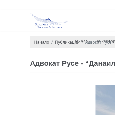
Начало
За канто
Начало
Публикации
Адвокат Русе 
Адвокат Русе - “Данаи