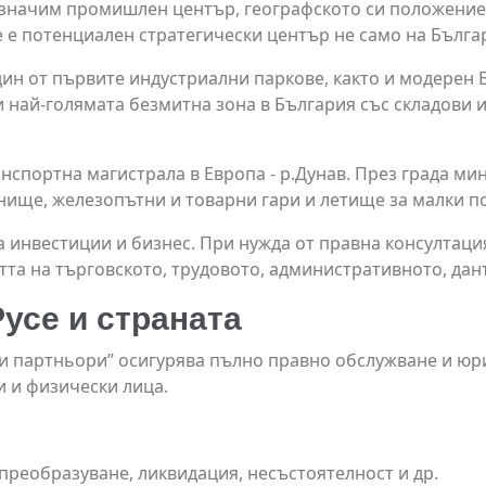
 значим промишлен център, географското си положение,
е е потенциален стратегически център не само на Бълга
дин от първите индустриални паркове, както и модерен Б
 и най-голямата безмитна зона в България със складови
нспортна магистрала в Европа - р.Дунав. През града м
танище, железопътни и товарни гари и летище за малки п
 инвестиции и бизнес. При нужда от правна консултац
тта на търговското, трудовото, административното, да
Русе и страната
 и партньори” осигурява пълно правно обслужване и юри
 и физически лица.
преобразуване, ликвидация, несъстоятелност и др.