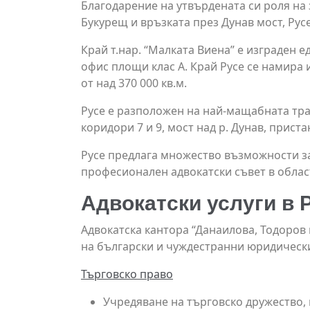
Благодарение на утвърдената си роля на
Букурещ и връзката през Дунав мост, Рус
Край т.нар. “Малката Виена” е изграден е
офис площи клас А. Край Русе се намира
от над 370 000 кв.м.
Русе е разположен на най-мащабната тра
коридори 7 и 9, мост над р. Дунав, прис
Русе предлага множество възможности за
професионален адвокатски съвет в облас
Адвокатски услуги в 
Адвокатска кантора “Данаилова, Тодоров
на български и чуждестранни юридически
Търговско право
Учредяване на търговско дружество, 