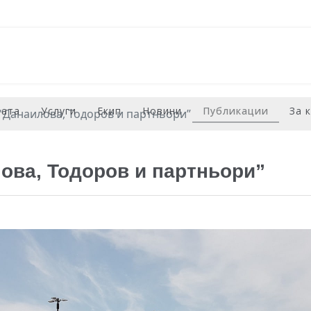
рата
Услуги
Екип
Новини
Публикации
За 
- “Данаилова, Тодоров и партньори”
лова, Тодоров и партньори”