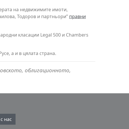
ферата на недвижимите имоти,
наилова, Тодоров и партньори”
правни
ародни класации Legal 500 и Chambers
усе, а и в цялата страна.
говското, облигационното,
с нас