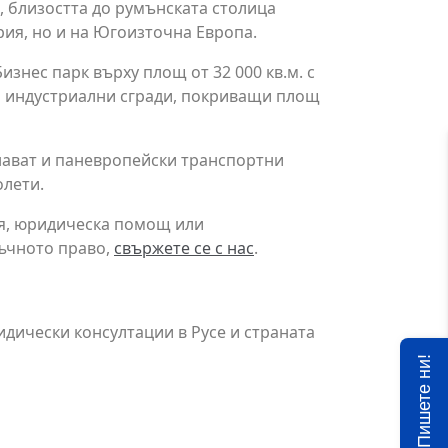
 близостта до румънската столица
рия, но и на Югоизточна Европа.
изнес парк върху площ от 32 000 кв.м. с
 и индустриални сгради, покриващи площ
инават и паневропейски транспортни
олети.
ия, юридическа помощ или
нъчното право,
свържете се с нас
.
дически консултации в Русе и страната
Пишете ни!