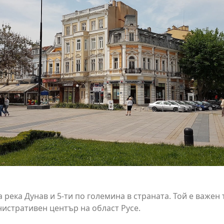
 река Дунав и 5-ти по големина в страната. Той е важен
истративен център на област Русе.