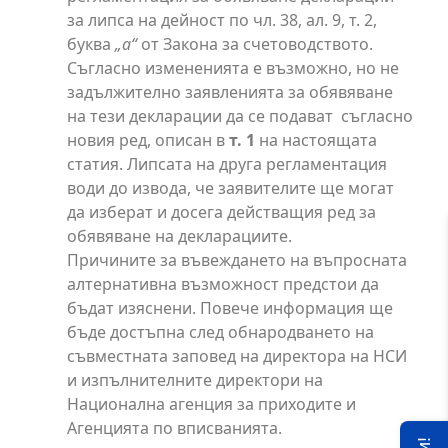
за липса на дейност по чл. 38, ал. 9, т. 2,
буква
„а“
от Закона за счетоводството.
Съгласно измененията е възможно, но не
задължително заявленията за обявяване
на тези декларации да се подават
съгласно
новия ред, описан в
т. 1
на настоящата
статия. Липсата на друга регламентация
води до извода, че заявителите ще могат
да изберат и досега действащия ред за
обявяване на декларациите.
Причините за въвеждането на въпросната
алтернативна възможност предстои да
бъдат изяснени. Повече информация ще
бъде достъпна след обнародването на
съвместната заповед на директора на НСИ
и изпълнителните директори на
Национална агенция за приходите и
Агенцията по вписванията.